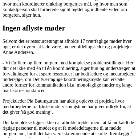
hvor man koordinerer omkring borgernes mål, og hvor man som
kontaktperson skal forberede sig til mødet og indhente viden om
borgeren, siger hun.
Ingen aflyste møder
Selvom det er ressourcetungt at afholde 17 tværfaglige møder hver
uge, er det dyrere at lade være, mener afdelingsleder og projektejer
Anne Andersen.
- Vi får flere og flere borgere med komplekse problemstillinger. Her
dur det ikke med én til én koordinering, siger hun og understreger, at
forvaltningen for at spare ressourcer har bedt ledere og medarbejdere
undersøge, om Det tværfaglige koordineringsmøde kan erstatte
andre former for kommunikation bl.a. monofaglige møder og lange
mail-korrespondancer.
Projektleder Pia Baumgarten har aldrig oplevet et projekt, hvor
medarbejderne fra første undervisningstime har giver udtryk for, at
det giver ’så god mening’.
Det komplekse ligger ikke i at afholde mødet men i at få indkaldt de
rigtige personer til mødet og at få mødedeltagerne til at melde
borgere ind, fordi det kan være skræmmende at skulle ’fremlægge’