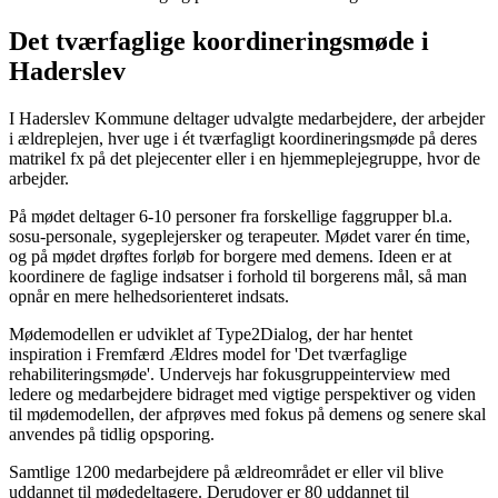
Det tværfaglige koordineringsmøde i
Haderslev
I Haderslev Kommune deltager udvalgte medarbejdere, der arbejder
i ældreplejen, hver uge i ét tværfagligt koordineringsmøde på deres
matrikel fx på det plejecenter eller i en hjemmeplejegruppe, hvor de
arbejder.
På mødet deltager 6-10 personer fra forskellige faggrupper bl.a.
sosu-personale, sygeplejersker og terapeuter. Mødet varer én time,
og på mødet drøftes forløb for borgere med demens. Ideen er at
koordinere de faglige indsatser i forhold til borgerens mål, så man
opnår en mere helhedsorienteret indsats.
Mødemodellen er udviklet af Type2Dialog, der har hentet
inspiration i Fremfærd Ældres model for 'Det tværfaglige
rehabiliteringsmøde'. Undervejs har fokusgruppeinterview med
ledere og medarbejdere bidraget med vigtige perspektiver og viden
til mødemodellen, der afprøves med fokus på demens og senere skal
anvendes på tidlig opsporing.
Samtlige 1200 medarbejdere på ældreområdet er eller vil blive
uddannet til mødedeltagere. Derudover er 80 uddannet til