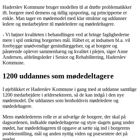
Haderslev Kommune bruger modellen til at drøfte problematikker
ift. borgere med demens og tidlig opsporing, og principperne er
enkle. Man tager en mødemodel med klar struktur og uddanner
ledere og medarbejdere til mødeledere og mødedeltagere.
- Vi højner kvaliteten i behandlingen ved at bringe faglighederne
mere i spil omkring borgernes mål. Håbet er, at indsatsen bl.a. vil
forebygge unødvendige genindlæggelser, og at borgere og
pårørende oplever sammenhæng og kvalitet i plejen, siger Anne
Andersen, afdelingsleder i Senior og Rehabilitering, Haderslev
Kommune.
1200 uddannes som mødedeltagere
I øjeblikket er Haderslev Kommune i gang med at uddanne samtlige
1200 medarbejdere i ældresektoren, så de kan indgå i den nye
mødemodel. De uddannes som henholdsvis mødeledere og
mødedeltagere.
Mens mødelederens rolle er at udvælge de borgere, der skal på
dagsordenen, indkalde mødedeltagerne og styre slagets gang under
mødet, har mødedeltageren til opgave at sætte sig ind i borgerens
problemstilling, mål og anden nyttig viden og præsentere det på
mødet.