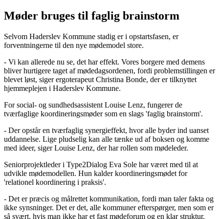
Møder bruges til faglig brainstorm
Selvom Haderslev Kommune stadig er i opstartsfasen, er
forventningerne til den nye mødemodel store.
- Vi kan allerede nu se, det har effekt. Vores borgere med demens
bliver hurtigere taget af mødedagsordenen, fordi problemstillingen er
blevet løst, siger ergoterapeut Christina Bonde, der er tilknyttet
hjemmeplejen i Haderslev Kommune.
For social- og sundhedsassistent Louise Lenz, fungerer de
tværfaglige koordineringsmøder som en slags 'faglig brainstorm'.
- Der opstår en tværfaglig synergieffekt, hvor alle byder ind uanset
uddannelse. Lige pludselig kan alle tænke ud af boksen og komme
med ideer, siger Louise Lenz, der har rollen som mødeleder.
Seniorprojektleder i Type2Dialog Eva Sole har været med til at
udvikle mødemodellen. Hun kalder koordineringsmødet for
'relationel koordinering i praksis'.
- Det er præcis og målrettet kommunikation, fordi man taler fakta og
ikke synsninger. Det er det, alle kommuner efterspørger, men som er
så svært, hvis man ikke har et fast mødeforum og en klar struktur,