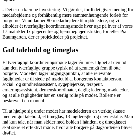
- Det er en kæmpe investering. Vi gør det, fordi det giver mening for
medarbejderne og forhåbentlig mere sammenhængende forløb for
borgerne. Vi uddanner 80 medarbejdere til mødeledere, og vi
afholder ét tværfagligt koordineringsmøde hver uge på hver af vores
17 matrikler fx plejecentre og hjemmeplejedistrikter, fortæller Pia
Baumgarten, der er projektleder på projektet.
Gul talebold og timeglas
Et tværfagligt koordineringsmøde tager én time. I løbet af den tid
kan den tværfaglige gruppe typisk nå at gennemgå fem til otte
borgere. Modellen tager udgangspunkt i, at alle relevante
fagligheder er til stede på mødet bl.a. borgerens kontaktperson,
social- og sundhedsassistent, sygeplejerske, terapeut,
ernæringsassistent, demenskoordinater, daglig leder og mødeleder,
og at alle fagligheder har en særlig rolle på mødet. Rollerne er
beskrevet i en manual.
Til at hjælpe sig under mødet har mødelederen en værktøjskasse
med en gul talebold, et timeglas, 13 møderegler og navneskilte. Man
må kun tale, når man sidder med bolden i hånden, og timeglasset
skal sikre et effektivt møde, hvor alle borgere på dagsordenen bliver
drøftet.