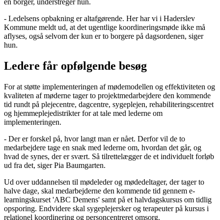
en borger, understreger hun.
- Ledelsens opbakning er altafgørende. Her har vi i Haderslev
Kommune meldt ud, at det ugentlige koordineringsmøde ikke må
aflyses, også selvom der kun er to borgere på dagsordenen, siger
hun.
Ledere får opfølgende besøg
For at støtte implementeringen af mødemodellen og effektiviteten og
kvaliteten af møderne tager to projektmedarbejdere den kommende
tid rundt på plejecentre, dagcentre, sygeplejen, rehabiliteringscentret
og hjemmeplejedistrikter for at tale med lederne om
implementeringen.
- Der er forskel på, hvor langt man er nået. Derfor vil de to
medarbejdere tage en snak med lederne om, hvordan det går, og
hvad de synes, der er svært. Så tilrettelægger de et individuelt forløb
ud fra det, siger Pia Baumgarten.
Ud over uddannelsen til mødeleder og mødedeltager, der tager to
halve dage, skal medarbejderne den kommende tid gennem e-
learningskurset 'ABC Demens' samt på et halvdagskursus om tidlig
opsporing. Endvidere skal sygeplejersker og terapeuter på kursus i
relationel koordinering og personcentreret omsorg.