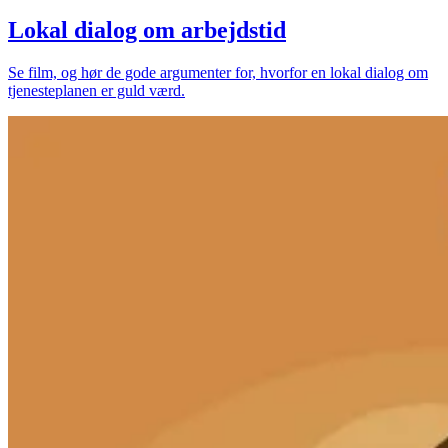
Lokal dialog om arbejdstid
Se film, og hør de gode argumenter for, hvorfor en lokal dialog om
tjenesteplanen er guld værd.