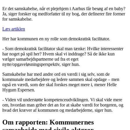
Er det samskabelse, når et plejehjem i Aarhus får besøg af en baby?
Ja, siger forsker og medforfatter til ny bog, der definerer fire former
for samskabelse.
Læs artiklen
Her har kommunen en ny rolle som demokratisk facilitator.
- Som demokratisk facilitator skal man tænke: Hvilke interessenter
har noget på spil her? Hvem skal vi inddrage? Så de ikke kun
vælger samarbejdspartnerne ud fra et eget
nytte/opgaveløsningsperspektiv, siger hun.
Samskabelse har med andre ord en værdi i sig selv, som de
kommunale medarbejdere og ledere sammen skal opdage – men
også en værdi, som der skal forskes meget mere i, mener Helle
Hygum Espersen.
- Viden vil understøtte kompetenceudviklingen. Vi skal vide mere
om, hvordan man griber det an for at skabe værdi for borgeren, og
hvad det kræver af kommunen og medarbejderne, siger hun.
Om rapporten: Kommunernes