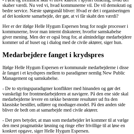
skaber værdi. Nu ved vi, hvad kommunerne vil. De vil demokrati og
bedre service. Næste spørgsmål bliver: Hvad er det i organiseringen
af det konkrete samarbejde, der gør, at vi får skabt den værdi?
Her er der ifølge Helle Hygum Espersen brug for nogle processer i
kommunerne, hvor man internt diskuterer, hvorfor samskabelse
giver mening. Men der er også brug for, at almindelige medarbejdere
kommer ud af huset og i dialog med de civile aktører, siger hun.
Medarbejdere fanget i krydspres
Ifølge Helle Hygum Espersen er kommunale medarbejderne i disse
år fanget i et krydspres mellem to paradigmer nemlig New Public
Management og samskabelse.
- De to styringsparadigmer konflikter med hinanden og gør det
vanskeligt for frontmedarbejderen at navigere. På den ene side skal
medarbejderne levere en række bestemte resultater ud fra den
klassiske bestiller, udfører og modtager-model. På den anden side
bliver de bedt om at samarbejde med civile aktører.
- Det pres betyder, at man som medarbejder let kommer til at vælge
den mest pragmatiske løsning og ringe efter frivillige til at løse en
konkret opgave, siger Helle Hygum Espersen.