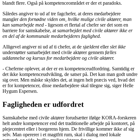
blandt flere. Også på kompetenceområdet er der et paradoks.
Således angiver to ud af tre fagchefer, at deres medarbejdere
mangler
den fornødne viden om, hvilke mulige civile aktører, man
kan samarbejde med -
ligesom et flertal af chefer ser det som en
barriere for samskabelse, at
samarbejdet med civile aktører ikke er
en del af de kommunale medarbejderes faglighed.
Alligevel angiver ni ud af ti chefer, at de
sjældent
eller
slet ikke
understøtter samarbejdet med civile aktører gennem
fælles
uddannelse og kursus for medarbejdere og civile aktører.
- Cheferne oplever, at der er en kompetenceudfordring. Samtidig er
det ikke kompetenceudvikling, de satser på. Det kan man godt undre
sig over. Men måske skyldes det, at ingen helt præcis ved, hvad det
er for kompetencer, disse medarbejdere skal tilegne sig, siger Helle
Hygum Espersen.
Fagligheden er udfordret
Samskabelse med civile aktører forudsætter ifølge KORA-forskeren
helt andre kompetencer end det traditionelle arbejde på kontoret, på
plejecentret eller i borgerens hjem. De frivillige kommer ikke af sig
selv. Man opererer i et magtfrit rum, skal i dialog med lokale