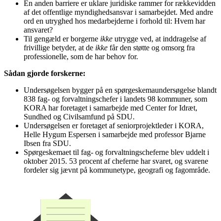
En anden barriere er uklare juridiske rammer for rækkevidden
af det offentlige myndighedsansvar i samarbejdet. Med andre
ord en utryghed hos medarbejderne i forhold til: Hvem har
ansvaret?
Til gengæld er borgerne
ikke
utrygge ved, at inddragelse af
frivillige betyder, at de
ikke
får den støtte og omsorg fra
professionelle, som de har behov for.
Sådan gjorde forskerne:
Undersøgelsen bygger på en spørgeskemaundersøgelse blandt
838 fag- og forvaltningschefer i landets 98 kommuner, som
KORA har foretaget i samarbejde med Center for Idræt,
Sundhed og Civilsamfund på SDU.
Undersøgelsen er foretaget af seniorprojektleder i KORA,
Helle Hygum Espersen i samarbejde med professor Bjarne
Ibsen fra SDU.
Spørgeskemaet til fag- og forvaltningscheferne blev uddelt i
oktober 2015. 53 procent af cheferne har svaret, og svarene
fordeler sig jævnt på kommunetype, geografi og fagområde.