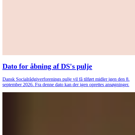
Dato for åbning af DS's pulje
Dansk Socialrådgiverforenings pulje vil få tilført midler igen den 8.
september 2026. Fra denne dato kan der igen oprettes ansøgninger.