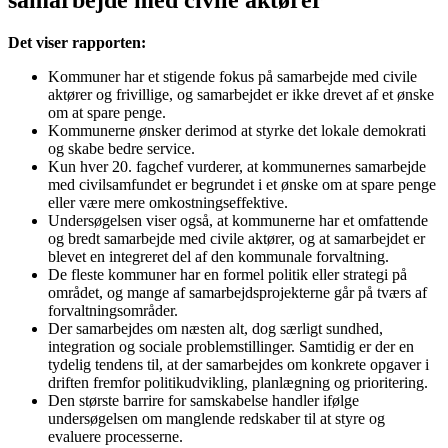
samarbejde med civile aktører
Det viser rapporten:
Kommuner har et stigende fokus på samarbejde med civile
aktører og frivillige, og samarbejdet er ikke drevet af et ønske
om at spare penge.
Kommunerne ønsker derimod at styrke det lokale demokrati
og skabe bedre service.
Kun hver 20. fagchef vurderer, at kommunernes samarbejde
med civilsamfundet er begrundet i et ønske om at spare penge
eller være mere omkostningseffektive.
Undersøgelsen viser også, at kommunerne har et omfattende
og bredt samarbejde med civile aktører, og at samarbejdet er
blevet en integreret del af den kommunale forvaltning.
De fleste kommuner har en formel politik eller strategi på
området, og mange af samarbejdsprojekterne går på tværs af
forvaltningsområder.
Der samarbejdes om næsten alt, dog særligt sundhed,
integration og sociale problemstillinger. Samtidig er der en
tydelig tendens til, at der samarbejdes om konkrete opgaver i
driften fremfor politikudvikling, planlægning og prioritering.
Den største barrire for samskabelse handler ifølge
undersøgelsen om manglende redskaber til at styre og
evaluere processerne.