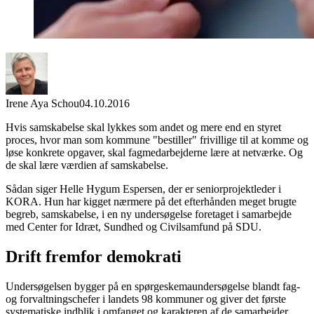
Irene Aya Schou
04.10.2016
Hvis samskabelse skal lykkes som andet og mere end en styret
proces, hvor man som kommune "bestiller" frivillige til at komme og
løse konkrete opgaver, skal fagmedarbejderne lære at netværke. Og
de skal lære værdien af samskabelse.
Sådan siger Helle Hygum Espersen, der er seniorprojektleder i
KORA. Hun har kigget nærmere på det efterhånden meget brugte
begreb, samskabelse, i en ny undersøgelse foretaget i samarbejde
med Center for Idræt, Sundhed og Civilsamfund på SDU.
Drift fremfor demokrati
Undersøgelsen bygger på en spørgeskemaundersøgelse blandt fag-
og forvaltningschefer i landets 98 kommuner og giver det første
systematiske indblik i omfanget og karakteren af de samarbejder,