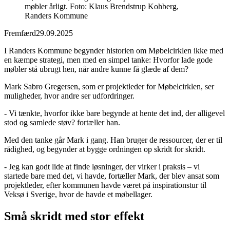
møbler årligt. Foto: Klaus Brendstrup Kohberg,
Randers Kommune
Fremfærd
29.09.2025
I Randers Kommune begynder historien om Møbelcirklen ikke med
en kæmpe strategi, men med en simpel tanke: Hvorfor lade gode
møbler stå ubrugt hen, når andre kunne få glæde af dem?
Mark Sabro Gregersen, som er projektleder for Møbelcirklen, ser
muligheder, hvor andre ser udfordringer.
- Vi tænkte, hvorfor ikke bare begynde at hente det ind, der alligevel
stod og samlede støv? fortæller han.
Med den tanke går Mark i gang. Han bruger de ressourcer, der er til
rådighed, og begynder at bygge ordningen op skridt for skridt.
- Jeg kan godt lide at finde løsninger, der virker i praksis – vi
startede bare med det, vi havde, fortæller Mark, der blev ansat som
projektleder, efter kommunen havde været på inspirationstur til
Veksø i Sverige, hvor de havde et møbellager.
Små skridt med stor effekt