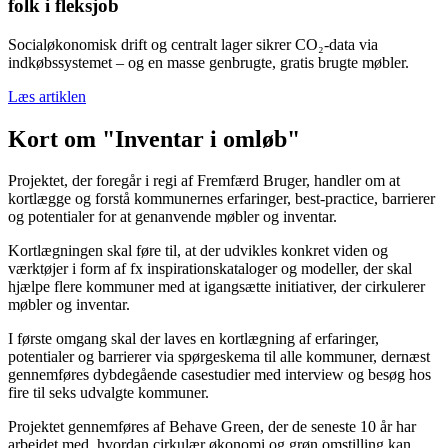
folk i fleksjob
Socialøkonomisk drift og centralt lager sikrer CO₂-data via
indkøbssystemet – og en masse genbrugte, gratis brugte møbler.
Læs artiklen
Kort om "Inventar i omløb"
Projektet, der foregår i regi af Fremfærd Bruger, handler om at
kortlægge og forstå kommunernes erfaringer, best-practice, barrierer
og potentialer for at genanvende møbler og inventar.
Kortlægningen skal føre til, at der udvikles konkret viden og
værktøjer i form af fx inspirationskataloger og modeller, der skal
hjælpe flere kommuner med at igangsætte initiativer, der cirkulerer
møbler og inventar.
I første omgang skal der laves en kortlægning af erfaringer,
potentialer og barrierer via spørgeskema til alle kommuner, dernæst
gennemføres dybdegående casestudier med interview og besøg hos
fire til seks udvalgte kommuner.
Projektet gennemføres af Behave Green, der de seneste 10 år har
arbejdet med, hvordan cirkulær økonomi og grøn omstilling kan