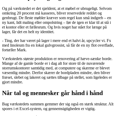
Og på værkstedet er det sjældent, at et møbel er ubrugeligt. Selvom
omkring 20 procent må kasseres, bliver reservedele reddet og
genbrugt. De fleste møbler kræver som regel kun små indgreb – en
ny kant, lidt maling eller ompolstring – før de igen er klar til at stå i
et kontor eller et fællesrum. Og hvis noget har stået for længe på
lager, får det en helt ny identitet.
- Ting, der har været på lager i mere end et halvt år, upcycler vi. Fx
med linoleum fra en lokal gulvgrossist, så får de en ny flot overflade,
fortæller Mark.
Værkstedets største produktion er renovering af hæve-sænke borde.
Mange af de gamle borde er i dag alt for store til de nuværende
storrumskontorer samtidig med, at computere og skærme er blevet
væsentlig mindre. Derfor skærer de bordpladen mindre, den bliver
fræset, slebet og lakeret og sættes tilbage på stellet, som ligeledes er
gjort mindre.
Når tal og mennesker går hånd i hånd
Bag værkstedets summen gemmer der sig også en stærk struktur. Alt
spores i et Excel-system, og gennemsigtigheden er vigtig.