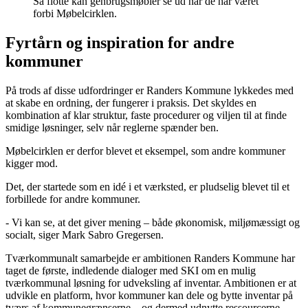
Så flotte kan genbrugsmøbler se ud når de har været
forbi Møbelcirklen.
Fyrtårn og inspiration for andre
kommuner
På trods af disse udfordringer er Randers Kommune lykkedes med
at skabe en ordning, der fungerer i praksis. Det skyldes en
kombination af klar struktur, faste procedurer og viljen til at finde
smidige løsninger, selv når reglerne spænder ben.
Møbelcirklen er derfor blevet et eksempel, som andre kommuner
kigger mod.
Det, der startede som en idé i et værksted, er pludselig blevet til et
forbillede for andre kommuner.
- Vi kan se, at det giver mening – både økonomisk, miljømæssigt og
socialt, siger Mark Sabro Gregersen.
Tværkommunalt samarbejde er ambitionen Randers Kommune har
taget de første, indledende dialoger med SKI om en mulig
tværkommunal løsning for udveksling af inventar. Ambitionen er at
udvikle en platform, hvor kommuner kan dele og bytte inventar på
tværs af kommunegrænserne – og dermed udnytte ressourcerne