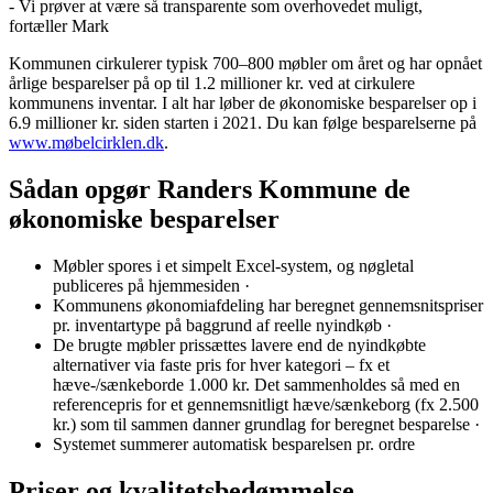
- Vi prøver at være så transparente som overhovedet muligt,
fortæller Mark
Kommunen cirkulerer typisk 700–800 møbler om året og har opnået
årlige besparelser på op til 1.2 millioner kr. ved at cirkulere
kommunens inventar. I alt har løber de økonomiske besparelser op i
6.9 millioner kr. siden starten i 2021. Du kan følge besparelserne på
www.møbelcirklen.dk
.
Sådan opgør Randers Kommune de
økonomiske besparelser
Møbler spores i et simpelt Excel-system, og nøgletal
publiceres på hjemmesiden ·
Kommunens økonomiafdeling har beregnet gennemsnitspriser
pr. inventartype på baggrund af reelle nyindkøb ·
De brugte møbler prissættes lavere end de nyindkøbte
alternativer via faste pris for hver kategori – fx et
hæve-/sænkeborde 1.000 kr. Det sammenholdes så med en
referencepris for et gennemsnitligt hæve/sænkeborg (fx 2.500
kr.) som til sammen danner grundlag for beregnet besparelse ·
Systemet summerer automatisk besparelsen pr. ordre
Priser og kvalitetsbedømmelse