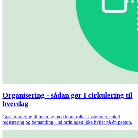
Organisering - sådan gør I cirkulering til
hverdag
Gør cirkulering til hverdag med klare roller, faste ruter, enkel
registrering og bemanding – så ordningen ikke hviler på én person.