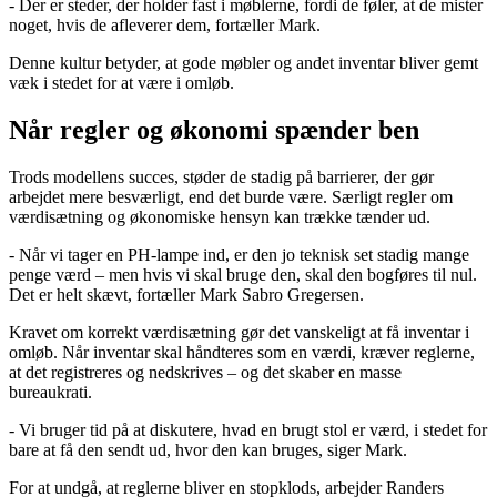
- Der er steder, der holder fast i møblerne, fordi de føler, at de mister
noget, hvis de afleverer dem, fortæller Mark.
Denne kultur betyder, at gode møbler og andet inventar bliver gemt
væk i stedet for at være i omløb.
Når regler og økonomi spænder ben
Trods modellens succes, støder de stadig på barrierer, der gør
arbejdet mere besværligt, end det burde være. Særligt regler om
værdisætning og økonomiske hensyn kan trække tænder ud.
- Når vi tager en PH-lampe ind, er den jo teknisk set stadig mange
penge værd – men hvis vi skal bruge den, skal den bogføres til nul.
Det er helt skævt, fortæller Mark Sabro Gregersen.
Kravet om korrekt værdisætning gør det vanskeligt at få inventar i
omløb. Når inventar skal håndteres som en værdi, kræver reglerne,
at det registreres og nedskrives – og det skaber en masse
bureaukrati.
- Vi bruger tid på at diskutere, hvad en brugt stol er værd, i stedet for
bare at få den sendt ud, hvor den kan bruges, siger Mark.
For at undgå, at reglerne bliver en stopklods, arbejder Randers