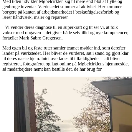
Med tiden udvikler Møbelcirklen sig til mere end blot at flytte og
genbruge inventar. Værkstedet summer af aktivitet. Her kommer
borgere på kanten af arbejdsmarkedet i beskæftigelsesforløb og
lærer håndværk, maler og reparerer.
- Vi vender deres diagnose til en superkraft og tit ser vi, at folk
vokser med opgaven – det giver både selvtillid og nye kompetencer,
fortæller Mark Sabro Gregersen.
Med egen bil og faste ruter samler teamet møbler ind, som derefter
lander på værkstedet. Her bliver de vurderet, sat i stand og gjort klar
til deres næste hjem. Intet overlades til tilfældigheder – alt bliver
registreret, fotograferet og lagt online på Møbelcirklens hjemmeside,
så medarbejdere nemt kan bestille det, de har brug for.