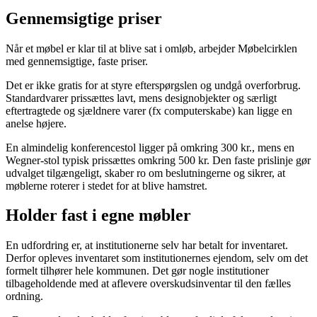
Gennemsigtige priser
Når et møbel er klar til at blive sat i omløb, arbejder Møbelcirklen
med gennemsigtige, faste priser.
Det er ikke gratis for at styre efterspørgslen og undgå overforbrug.
Standardvarer prissættes lavt, mens designobjekter og særligt
eftertragtede og sjældnere varer (fx computerskabe) kan ligge en
anelse højere.
En almindelig konferencestol ligger på omkring 300 kr., mens en
Wegner-stol typisk prissættes omkring 500 kr. Den faste prislinje gør
udvalget tilgængeligt, skaber ro om beslutningerne og sikrer, at
møblerne roterer i stedet for at blive hamstret.
Holder fast i egne møbler
En udfordring er, at institutionerne selv har betalt for inventaret.
Derfor opleves inventaret som institutionernes ejendom, selv om det
formelt tilhører hele kommunen. Det gør nogle institutioner
tilbageholdende med at aflevere overskudsinventar til den fælles
ordning.