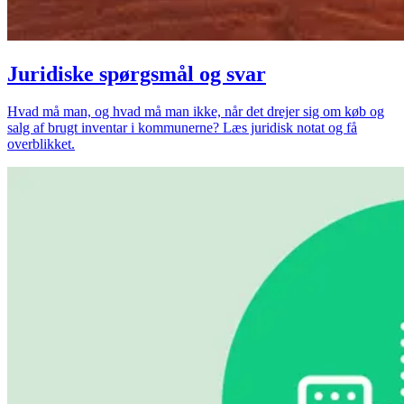
Juridiske spørgsmål og svar
Hvad må man, og hvad må man ikke, når det drejer sig om køb og
salg af brugt inventar i kommunerne? Læs juridisk notat og få
overblikket.