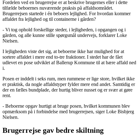
Fordelen ved en brugerrejse er at beskrive brugernes eller i dette
tilfælde beboernes nuværende praksis på affaldsområdet.
Brugerrejsen startede i én beboers lejlighed. For hvordan kommer
affaldet fra lejlighed og til containerne i gården?
- Vi tog ophold forskellige steder, i lejligheden, i opgangen og i
gården, og alle kunne stille spørgsmål undervejs, forklarer Loke
Nielsen.
I lejligheden viste det sig, at beboerne ikke har mulighed for at
sortere affaldet i mere end to-tre fraktioner. I stedet har de fået
udlevet en pose udviklet af Ballerup Kommune til at bære affald ned
i.
Posen er inddelt i seks rum, men rummene er lige store, hvilket ikke
er praktisk, da nogle affaldstyper fylder mere end andet. Samtidig er
der en fælles bundplade, der hurtig bliver nusset og er svær at gøre
rent.
- Beboerne opgav hurtigt at bruge posen, hvilket kommunen blev
opmærksom på i forbindelse med brugerrejsen, siger Loke Bisbjerg
Nielsen.
Brugerrejse gav bedre skiltning