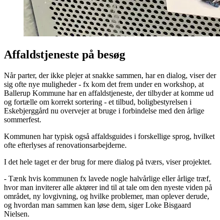
Affaldstjeneste på besøg
Når parter, der ikke plejer at snakke sammen, har en dialog, viser der
sig ofte nye muligheder - fx kom det frem under en workshop, at
Ballerup Kommune har en affaldstjeneste, der tilbyder at komme ud
og fortælle om korrekt sortering - et tilbud, boligbestyrelsen i
Eskebjerggård nu overvejer at bruge i forbindelse med den årlige
sommerfest.
Kommunen har typisk også affaldsguides i forskellige sprog, hvilket
ofte efterlyses af renovationsarbejderne.
I det hele taget er der brug for mere dialog på tværs, viser projektet.
- Tænk hvis kommunen fx lavede nogle halvårlige eller årlige træf,
hvor man inviterer alle aktører ind til at tale om den nyeste viden på
området, ny lovgivning, og hvilke problemer, man oplever derude,
og hvordan man sammen kan løse dem, siger Loke Bisgaard
Nielsen.