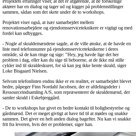
Projektets erfaringer viser, at det er afgørende, at de forskellige
aktører har en dialog og tager ud og kigger på problemstillinger
sammen, sådan som det skete under de to workshops.
Projektet viser også, at især samarbejdet mellem
renovationsarbejdere og ejendomsserviceteknikere er vigtigt og med
fordel kan udbygges.
- Nogle af skraldemændene sagde, at de ville ønske, at de havde en
liste med telefonnumre på ejendomsserviceteknikerne i deres
område, så de kan ringe og sige: "Hey, jeg havde lige det her
problem i dag, eller kan du sige til beboerne, at de ikke må stille
cykler ind til skraldeskuret, for så kan jeg ikke hente skrald, siger
Loke Bisgaard Nielsen.
Selvom telefonlisten endnu ikke er en realitet, er samarbejdet blevet
bedre, påpeger Finn Nordahl Jacobsen, der er afdelingsdeler i
Ressourceindsamling A/S, som repræsenterer de skraldemænd, der
samler skrald i Eskebjerggård.
- De to workshops har givet en bedre kontakt til boligbestyrelse og
gårdmænd. Det er meget givtigt at have tid til at mødes og snakke
sammen. Det giver en helt anden dialog bagefter. Nu kan vi snakke
frit fra leveren, hvis der er problemer, siger han.