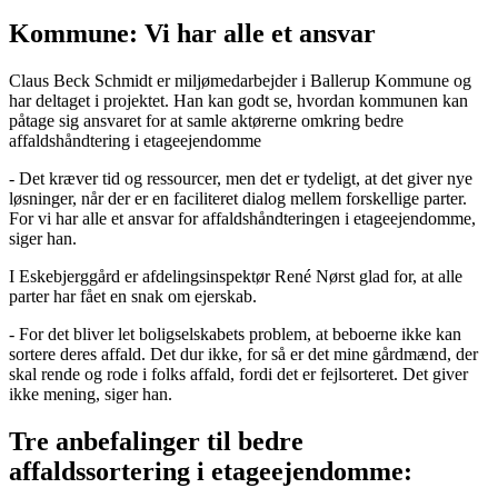
Kommune: Vi har alle et ansvar
Claus Beck Schmidt er miljømedarbejder i Ballerup Kommune og
har deltaget i projektet. Han kan godt se, hvordan kommunen kan
påtage sig ansvaret for at samle aktørerne omkring bedre
affaldshåndtering i etageejendomme
- Det kræver tid og ressourcer, men det er tydeligt, at det giver nye
løsninger, når der er en faciliteret dialog mellem forskellige parter.
For vi har alle et ansvar for affaldshåndteringen i etageejendomme,
siger han.
I Eskebjerggård er afdelingsinspektør René Nørst glad for, at alle
parter har fået en snak om ejerskab.
- For det bliver let boligselskabets problem, at beboerne ikke kan
sortere deres affald. Det dur ikke, for så er det mine gårdmænd, der
skal rende og rode i folks affald, fordi det er fejlsorteret. Det giver
ikke mening, siger han.
Tre anbefalinger til bedre
affaldssortering i etageejendomme: