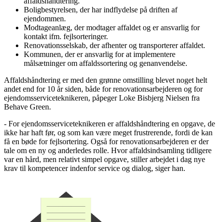
affaldshåndtering.
Boligbestyrelsen, der har indflydelse på driften af
ejendommen.
Modtageanlæg, der modtager affaldet og er ansvarlig for
kontakt ifm. fejlsorteringer.
Renovationsselskab, der afhenter og transporterer affaldet.
Kommunen, der er ansvarlig for at implementere
målsætninger om affaldssortering og genanvendelse.
Affaldshåndtering er med den grønne omstilling blevet noget helt
andet end for 10 år siden, både for renovationsarbejderen og for
ejendomsserviceteknikeren, påpeger Loke Bisbjerg Nielsen fra
Behave Green.
- For ejendomsserviceteknikeren er affaldshåndtering en opgave, de
ikke har haft før, og som kan være meget frustrerende, fordi de kan
få en bøde for fejlsortering. Også for renovationsarbejderen er der
tale om en ny og anderledes rolle. Hvor affaldsindsamling tidligere
var en hård, men relativt simpel opgave, stiller arbejdet i dag nye
krav til kompetencer indenfor service og dialog, siger han.