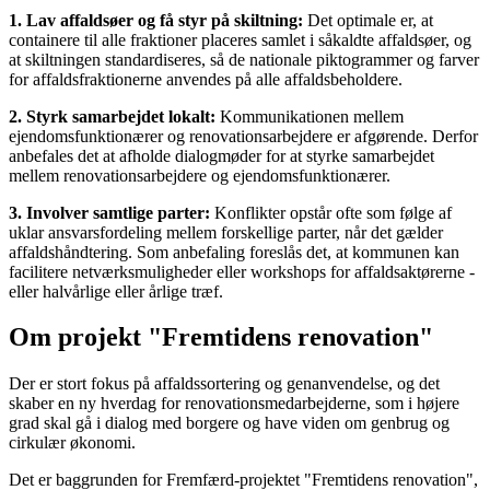
1. Lav affaldsøer og få styr på skiltning:
Det optimale er, at
containere til alle fraktioner placeres samlet i såkaldte affaldsøer, og
at skiltningen standardiseres, så de nationale piktogrammer og farver
for affaldsfraktionerne anvendes på alle affaldsbeholdere.
2. Styrk samarbejdet lokalt:
Kommunikationen mellem
ejendomsfunktionærer og renovationsarbejdere er afgørende. Derfor
anbefales det at afholde dialogmøder for at styrke samarbejdet
mellem renovationsarbejdere og ejendomsfunktionærer.
3. Involver samtlige parter:
Konflikter opstår ofte som følge af
uklar ansvarsfordeling mellem forskellige parter, når det gælder
affaldshåndtering. Som anbefaling foreslås det, at kommunen kan
facilitere netværksmuligheder eller workshops for affaldsaktørerne -
eller halvårlige eller årlige træf.
Om projekt "Fremtidens renovation"
Der er stort fokus på affaldssortering og genanvendelse, og det
skaber en ny hverdag for renovationsmedarbejderne, som i højere
grad skal gå i dialog med borgere og have viden om genbrug og
cirkulær økonomi.
Det er baggrunden for Fremfærd-projektet "Fremtidens renovation",