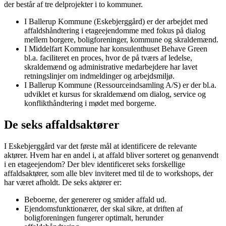
der består af tre delprojekter i to kommuner.
I Ballerup Kommune (Eskebjerggård) er der arbejdet med
affaldshåndtering i etageejendomme med fokus på dialog
mellem borgere, boligforeninger, kommune og skraldemænd.
I Middelfart Kommune har konsulenthuset Behave Green
bl.a. faciliteret en proces, hvor de på tværs af ledelse,
skraldemænd og administrative medarbejdere har lavet
retningslinjer om indmeldinger og arbejdsmiljø.
I Ballerup Kommune (Ressourceindsamling A/S) er der bl.a.
udviklet et kursus for skraldemænd om dialog, service og
konflikthåndtering i mødet med borgerne.
De seks affaldsaktører
I Eskebjerggård var det første mål at identificere de relevante
aktører. Hvem har en andel i, at affald bliver sorteret og genanvendt
i en etageejendom? Der blev identificeret seks forskellige
affaldsaktører, som alle blev inviteret med til de to workshops, der
har været afholdt. De seks aktører er:
Beboerne, der genererer og smider affald ud.
Ejendomsfunktionærer, der skal sikre, at driften af
boligforeningen fungerer optimalt, herunder