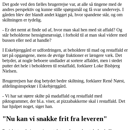
Det gode ved den fælles brugerrejse var, at alle så tingene med de
andres perspektiv og kunne stille spørgsmål og få svar undervejs. I
gården blev der blandt andet kigget på, hvor spandene står, og om
skiltningen er tydelig.
- Er det nemt at finde ud af, hvor man skal hen med sit affald? Og
står beholderne hensigtsmæssigt, i forhold til at man skal videre med
bussen eller ned at handle?
I Eskebjerggård er udfordringen, at beholdere til mad og restaffald er
tæt på opgangene, mens de øvrige fraktioner er længere væk. Det
betyder, at nogle beboere undlader at sortere affaldet, men i stedet
putter det hele i beholderen til restaffald, forklarer Loke Bisbjerg
Nielsen.
Brugerrejsen har dog betydet bedre skiltning, forklarer René Nørst,
afdelingsinspektør i Eskebjerggård.
- Vi har sat større skilte på madaffald og restaffald med
piktogrammer, der bl.a. viser, at pizzabakkerne skal i restaffald. Det
har hjulpet noget, siger han.
"Nu kan vi snakke frit fra leveren"