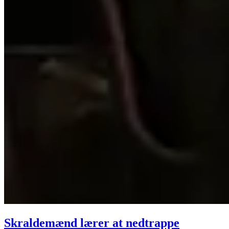
Skraldemænd lærer at nedtrappe