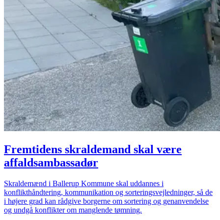
Fremtidens skraldemand skal være
affaldsambassadør
Skraldemænd i Ballerup Kommune skal uddannes i
konflikthåndtering, kommunikation og sorteringsvejledninger, så de
i højere grad kan rådgive borgerne om sortering og genanvendelse
og undgå konflikter om manglende tømning.