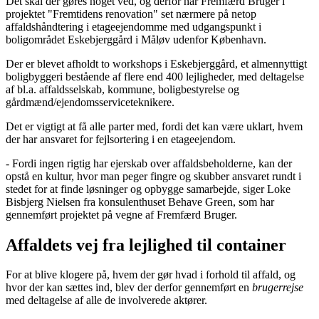
Det skal der gøres noget ved, og derfor har Fremfærd Bruger i
projektet "Fremtidens renovation" set nærmere på netop
affaldshåndtering i etageejendomme med udgangspunkt i
boligområdet Eskebjerggård i Måløv udenfor København.
Der er blevet afholdt to workshops i Eskebjerggård, et almennyttigt
boligbyggeri bestående af flere end 400 lejligheder, med deltagelse
af bl.a. affaldsselskab, kommune, boligbestyrelse og
gårdmænd/ejendomsserviceteknikere.
Det er vigtigt at få alle parter med, fordi det kan være uklart, hvem
der har ansvaret for fejlsortering i en etageejendom.
- Fordi ingen rigtig har ejerskab over affaldsbeholderne, kan der
opstå en kultur, hvor man peger fingre og skubber ansvaret rundt i
stedet for at finde løsninger og opbygge samarbejde, siger Loke
Bisbjerg Nielsen fra konsulenthuset Behave Green, som har
gennemført projektet på vegne af Fremfærd Bruger.
Affaldets vej fra lejlighed til container
For at blive klogere på, hvem der gør hvad i forhold til affald, og
hvor der kan sættes ind, blev der derfor gennemført en
brugerrejse
med deltagelse af alle de involverede aktører.