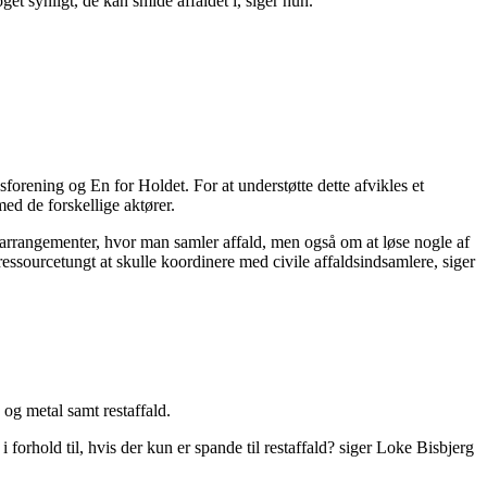
get synligt, de kan smide affaldet i, siger hun.
ening og En for Holdet. For at understøtte dette afvikles et
d de forskellige aktører.
arrangementer, hvor man samler affald, men også om at løse nogle af
essourcetungt at skulle koordinere med civile affaldsindsamlere, siger
og metal samt restaffald.
 forhold til, hvis der kun er spande til restaffald? siger Loke Bisbjerg