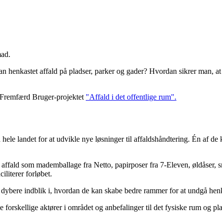
mad.
 henkastet affald på pladser, parker og gader? Hvordan sikrer man, a
i Fremfærd Bruger-projektet
"Affald i det offentlige rum".
 hele landet for at udvikle nye løsninger til affaldshåndtering. Én af 
 affald som mademballage fra Netto, papirposer fra 7-Eleven, øldåser, sn
literer forløbet.
dybere indblik i, hvordan de kan skabe bedre rammer for at undgå henka
 de forskellige aktører i området og anbefalinger til det fysiske rum og 