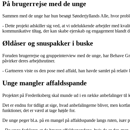
På brugerrejse med de unge
Sammen med de unge har hun besøgt Sønderjyllands Alle, hvor problemet
- Dette projekt adskiller sig ved, at vi udelukkende arbejder med kval
kommunikative tiltag, der kan skabe ejerskab og engagement blandt d
Øldåser og snuspakker i buske
Foruden brugerrejse og gruppeinterview med de unge, har Behave Green
påvirker deres arbejdsrutiner.
- Gartneren viste os den pose med affald, han havde samlet på relativ 
Unge mangler affaldsspande
Projektet på Frederiksberg skal munde ud i en række anbefalinger ti
Det er endnu for tidligt at sige, hvad anbefalingerne bliver, men kort
funktioner, det er værd at tage højde for.
De unge peger bl.a. på en mangel på affaldsspande langs ruten, især p