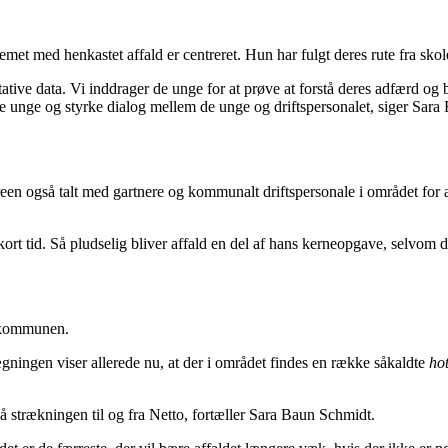
 med henkastet affald er centreret. Hun har fulgt deres rute fra skole
itative data. Vi inddrager de unge for at prøve at forstå deres adfærd 
e unge og styrke dialog mellem de unge og driftspersonalet, siger Sara
 også talt med gartnere og kommunalt driftspersonale i området for at 
kort tid. Så pludselig bliver affald en del af hans kerneopgave, selvom d
l kommunen.
lægningen viser allerede nu, at der i området findes en række såkaldte
ho
å strækningen til og fra Netto, fortæller Sara Baun Schmidt.