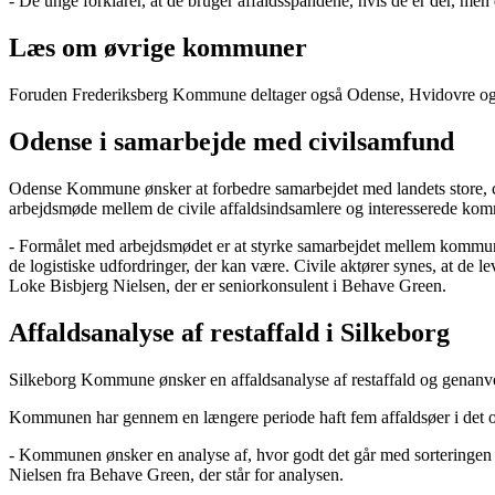
- De unge forklarer, at de bruger affaldsspandene, hvis de er der, men d
Læs om øvrige kommuner
Foruden Frederiksberg Kommune deltager også Odense, Hvidovre og 
Odense i samarbejde med civilsamfund
Odense Kommune ønsker at forbedre samarbejdet med landets store, ci
arbejdsmøde mellem de civile affaldsindsamlere og interesserede kom
- Formålet med arbejdsmødet er at styrke samarbejdet mellem kommuner
de logistiske udfordringer, der kan være. Civile aktører synes, at de 
Loke Bisbjerg Nielsen, der er seniorkonsulent i Behave Green.
Affaldsanalyse af restaffald i Silkeborg
Silkeborg Kommune ønsker en affaldsanalyse af restaffald og genanvend
Kommunen har gennem en længere periode haft fem affaldsøer i det offe
- Kommunen ønsker en analyse af, hvor godt det går med sorteringen for a
Nielsen fra Behave Green, der står for analysen.