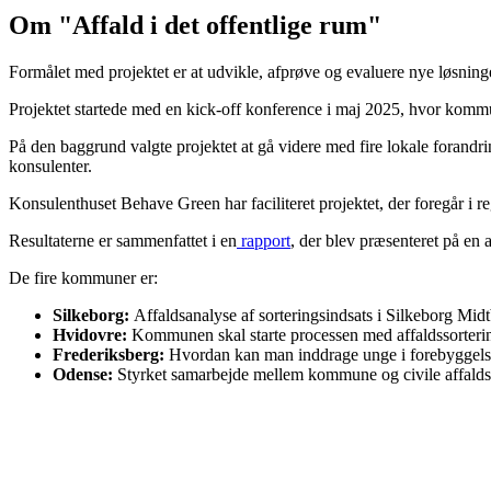
Om "Affald i det offentlige rum"
Formålet med projektet er at udvikle, afprøve og evaluere nye løsning
Projektet startede med en kick-off konference i maj 2025, hvor kommu
På den baggrund valgte projektet at gå videre med fire lokale forandr
konsulenter.
Konsulenthuset Behave Green har faciliteret projektet, der foregår i 
Resultaterne er sammenfattet i en
rapport
, der blev præsenteret på en 
De fire kommuner er:
Silkeborg:
Affaldsanalyse af sorteringsindsats i Silkeborg Mid
Hvidovre:
Kommunen skal starte processen med affaldssorterin
Frederiksberg:
Hvordan kan man inddrage unge i forebyggelse
Odense:
Styrket samarbejde mellem kommune og civile affalds