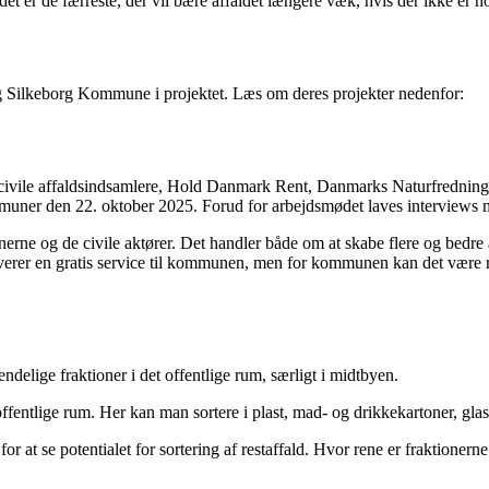
et er de færreste, der vil bære affaldet længere væk, hvis der ikke er no
Silkeborg Kommune i projektet. Læs om deres projekter nedenfor:
vile affaldsindsamlere, Hold Danmark Rent, Danmarks Naturfredningsfor
muner den 22. oktober 2025. Forud for arbejdsmødet laves interviews me
ne og de civile aktører. Det handler både om at skabe flere og bedre 
leverer en gratis service til kommunen, men for kommunen kan det være r
elige fraktioner i det offentlige rum, særligt i midtbyen.
ntlige rum. Her kan man sortere i plast, mad- og drikkekartoner, glas 
t se potentialet for sortering af restaffald. Hvor rene er fraktionerne i