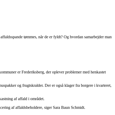
t affaldsspande tømmes, når de er fyldt? Og hvordan samarbejder man
de kommuner er Frederiksberg, der oplever problemer med henkastet
uspakker og frugtskralder. Der er også klager fra borgere i kvarteret,
stning af affald i området.
placering af affaldsbeholdere, siger Sara Baun Schmidt.