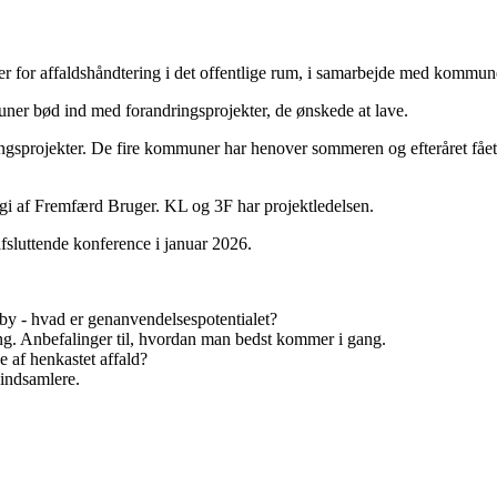
er for affaldshåndtering i det offentlige rum, i samarbejde med kommune
ner bød ind med forandringsprojekter, de ønskede at lave.
ingsprojekter. De fire kommuner har henover sommeren og efteråret fået 
regi af Fremfærd Bruger. KL og 3F har projektledelsen.
afsluttende konference i januar 2026.
tby - hvad er genanvendelsespotentialet?
g. Anbefalinger til, hvordan man bedst kommer i gang.
 af henkastet affald?
indsamlere.