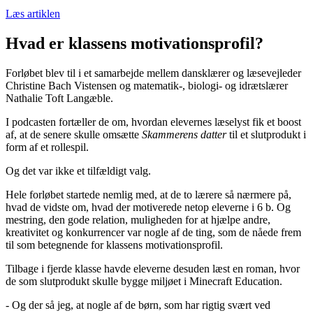
Læs artiklen
Hvad er klassens motivationsprofil?
Forløbet blev til i et samarbejde mellem dansklærer og læsevejleder
Christine Bach Vistensen og matematik-, biologi- og idrætslærer
Nathalie Toft Langæble.
I podcasten fortæller de om, hvordan elevernes læselyst fik et boost
af, at de senere skulle omsætte
Skammerens datter
til et slutprodukt i
form af et rollespil.
Og det var ikke et tilfældigt valg.
Hele forløbet startede nemlig med, at de to lærere så nærmere på,
hvad de vidste om, hvad der motiverede netop eleverne i 6 b. Og
mestring, den gode relation, muligheden for at hjælpe andre,
kreativitet og konkurrencer var nogle af de ting, som de nåede frem
til som betegnende for klassens motivationsprofil.
Tilbage i fjerde klasse havde eleverne desuden læst en roman, hvor
de som slutprodukt skulle bygge miljøet i Minecraft Education.
- Og der så jeg, at nogle af de børn, som har rigtig svært ved