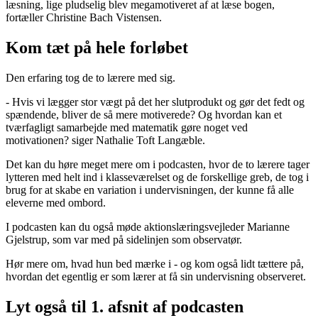
læsning, lige pludselig blev megamotiveret af at læse bogen,
fortæller Christine Bach Vistensen.
Kom tæt på hele forløbet
Den erfaring tog de to lærere med sig.
- Hvis vi lægger stor vægt på det her slutprodukt og gør det fedt og
spændende, bliver de så mere motiverede? Og hvordan kan et
tværfagligt samarbejde med matematik gøre noget ved
motivationen? siger Nathalie Toft Langæble.
Det kan du høre meget mere om i podcasten, hvor de to lærere tager
lytteren med helt ind i klasseværelset og de forskellige greb, de tog i
brug for at skabe en variation i undervisningen, der kunne få alle
eleverne med ombord.
I podcasten kan du også møde aktionslæringsvejleder Marianne
Gjelstrup, som var med på sidelinjen som observatør.
Hør mere om, hvad hun bed mærke i - og kom også lidt tættere på,
hvordan det egentlig er som lærer at få sin undervisning observeret.
Lyt også til 1. afsnit af podcasten