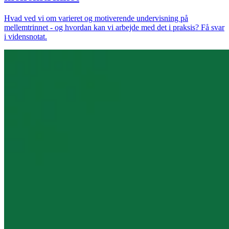
Hvad ved vi om varieret og motiverende undervisning på
mellemtrinnet - og hvordan kan vi arbejde med det i praksis? Få svar
i vidensnotat.