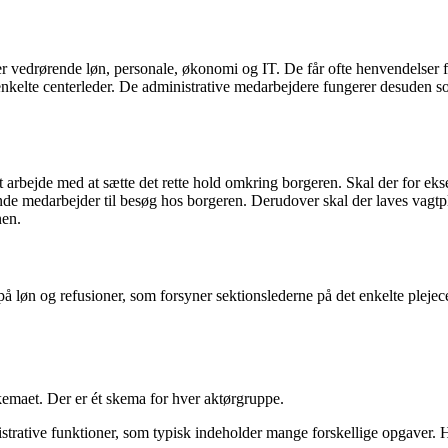
r vedrørende løn, personale, økonomi og IT. De får ofte henvendelser f
enkelte centerleder. De administrative medarbejdere fungerer desuden som
 arbejde med at sætte det rette hold omkring borgeren. Skal der for eksem
nde medarbejder til besøg hos borgeren. Derudover skal der laves vagtp
nen.
å løn og refusioner, som forsyner sektionslederne på det enkelte plejece
kemaet. Der er ét skema for hver aktørgruppe.
nistrative funktioner, som typisk indeholder mange forskellige opgaver