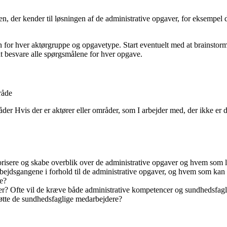
en, der kender til løsningen af de administrative opgaver, for eksempe
en for hver aktørgruppe og opgavetype. Start eventuelt med at brainsto
t besvare alle spørgsmålene for hver opgave.
råde
der Hvis der er aktører eller områder, som I arbejder med, der ikke er
orisere og skabe overblik over de administrative opgaver og hvem som l
bejdsgangene i forhold til de administrative opgaver, og hvem som kan
ge?
er? Ofte vil de kræve både administrative kompetencer og sundhedsfag
øtte de sundhedsfaglige medarbejdere?