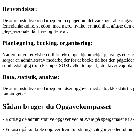
Henvendelser:
De administrative medarbejdere på plejeområdet varetager alle opgave
ferieplanlægning, sygdom med mere, hvilket er med til at aflaste den 
plejepersonalet får flere og flere af.
Planlægning, booking, organisering:
Når en borger er visiteret til for eksempel hjemmehjælp, igangsættes et
sørger en administrativ medarbejder for at booke tid hos den pågælde
sundhedsfaglig (for eksempel SOSU eller terapeut), der laver vagtpla
Data, statistik, analyse:
De administrative medarbejdere løser opgaver med at trække statistik p
lønbudgetter.
Sådan bruger du Opgavekompasset
• Kortlæg de administrative opgaver ved at svare på spørgsmålene i s
• Fokuser på konkrete opgaver frem for stillingskategorier eller admi