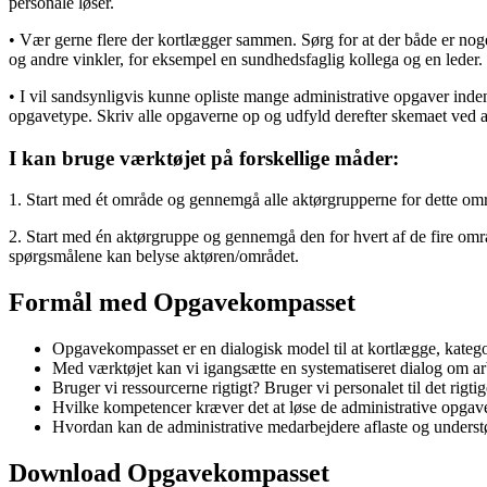
personale løser.
• Vær gerne flere der kortlægger sammen. Sørg for at der både er nog
og andre vinkler, for eksempel en sundhedsfaglig kollega og en leder.
• I vil sandsynligvis kunne opliste mange administrative opgaver ind
opgavetype. Skriv alle opgaverne op og udfyld derefter skemaet ved a
I kan bruge værktøjet på forskellige måder:
1. Start med ét område og gennemgå alle aktørgrupperne for dette om
2. Start med én aktørgruppe og gennemgå den for hvert af de fire områ
spørgsmålene kan belyse aktøren/området.
Formål med Opgavekompasset
Opgavekompasset er en dialogisk model til at kortlægge, kateg
Med værktøjet kan vi igangsætte en systematiseret dialog om ar
Bruger vi ressourcerne rigtigt? Bruger vi personalet til det rigti
Hvilke kompetencer kræver det at løse de administrative opgav
Hvordan kan de administrative medarbejdere aflaste og underst
Download Opgavekompasset