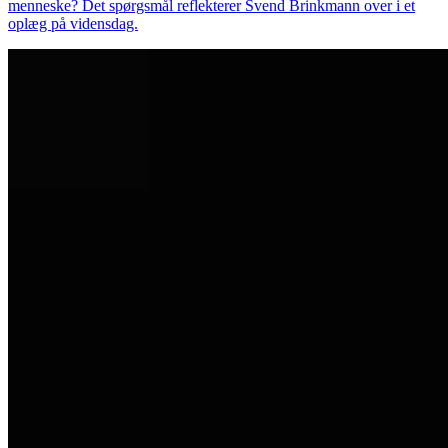
menneske? Det spørgsmål reflekterer Svend Brinkmann over i et
oplæg på vidensdag.