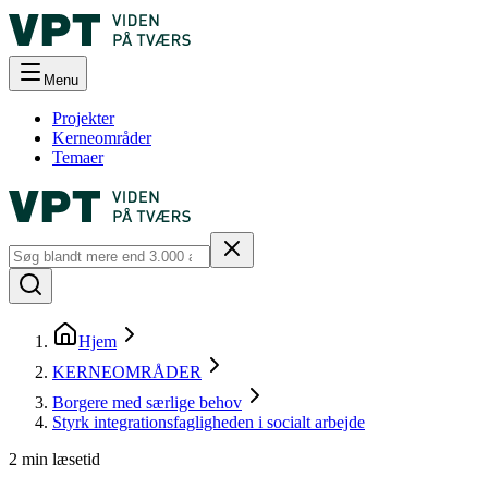
Menu
Projekter
Kerneområder
Temaer
Hjem
KERNEOMRÅDER
Borgere med særlige behov
Styrk integrationsfagligheden i socialt arbejde
2
min læsetid