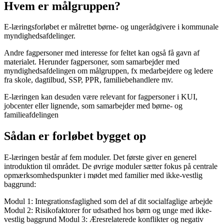
Hvem er målgruppen?
E-læringsforløbet er målrettet børne- og ungerådgivere i kommunale
myndighedsafdelinger.
Andre fagpersoner med interesse for feltet kan også få gavn af
materialet. Herunder fagpersoner, som samarbejder med
myndighedsafdelingen om målgruppen, fx medarbejdere og ledere
fra skole, dagtilbud, SSP, PPR, familiebehandlere mv.
E-læringen kan desuden være relevant for fagpersoner i KUI,
jobcenter eller lignende, som samarbejder med børne- og
familieafdelingen
Sådan er forløbet bygget op
E-læringen består af fem moduler. Det første giver en generel
introduktion til området. De øvrige moduler sætter fokus på centrale
opmærksomhedspunkter i mødet med familier med ikke-vestlig
baggrund:
Modul 1: Integrationsfaglighed som del af dit socialfaglige arbejde
Modul 2: Risikofaktorer for udsathed hos børn og unge med ikke-
vestlig baggrund Modul 3: Æresrelaterede konflikter og negativ