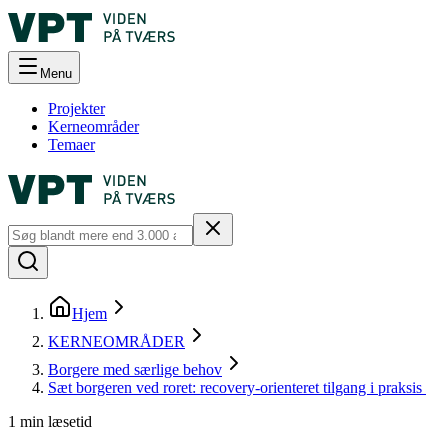
Menu
Projekter
Kerneområder
Temaer
Hjem
KERNEOMRÅDER
Borgere med særlige behov
Sæt borgeren ved roret: recovery-orienteret tilgang i praksis
1
min læsetid