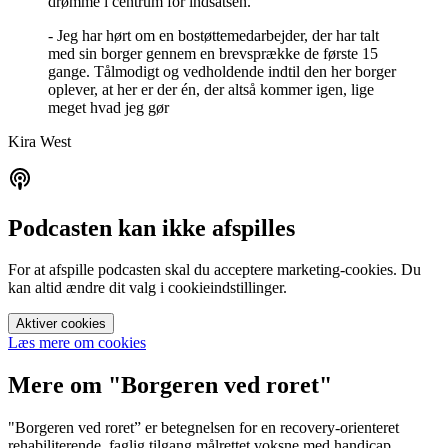
drømme i centrum for indsatsen.
- Jeg har hørt om en bostøttemedarbejder, der har talt
med sin borger gennem en brevsprække de første 15
gange. Tålmodigt og vedholdende indtil den her borger
oplever, at her er der én, der altså kommer igen, lige
meget hvad jeg gør
Kira West
Podcasten kan ikke afspilles
For at afspille podcasten skal du acceptere marketing-cookies. Du
kan altid ændre dit valg i cookieindstillinger.
Aktiver cookies
Læs mere om cookies
Mere om "Borgeren ved roret"
"Borgeren ved roret” er betegnelsen for en recovery-orienteret
rehabiliterende, faglig tilgang målrettet voksne med handicap