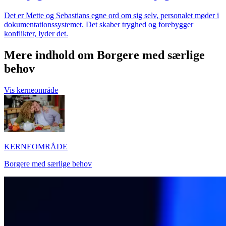
Det er Mette og Sebastians egne ord om sig selv, personalet møder i
dokumentationssystemet. Det skaber tryghed og forebygger
konflikter, lyder det.
Mere indhold om Borgere med særlige
behov
Vis kerneområde
KERNEOMRÅDE
Borgere med særlige behov