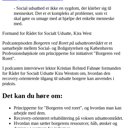
- Social udsathed er ikke en sygdom, der klæber sig til
mennesket. Det er et kompleks af problemer, som vi
skal gøre os umage med at hjælpe det enkelte menneske
med.
Formand for Rådet for Socialt Udsatte, Kira West
Podcastepisoden
Borgeren ved Roret på udsatteområdet
er et
samarbejde mellem Social- og Boligstyrelsen og Københavns
Professionshøjskole om principperne for initiativet "Borgeren ved
Roret".
I podcasten interviewer lektor Kristian Relsted Fahnøe formanden
for Rådet for Socialt Udsatte Kira Westom om, hvordan den
recovery-orienterede tilgang til udsatte borgere kan anvendes i
praksis.
Det kan du høre om:
Principperne for "Borgeren ved roret", og hvordan man kan
arbejde med dem.
Recovery-orienteret rehabilitering på voksen udsatteområdet.
Hvordan man sætter borgerens ressourcer, håb, ønsker og