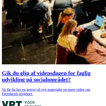
Gik du glip af vidensdagen for faglig
udvikling på socialområdet?
Så får du her en genvej til nye materialer og mere viden om
Fremfærds projekter.