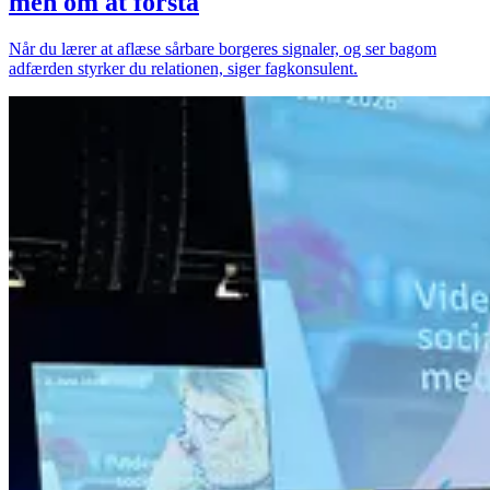
men om at forstå
Når du lærer at aflæse sårbare borgeres signaler, og ser bagom
adfærden styrker du relationen, siger fagkonsulent.