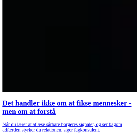
Det handler ikke om at fikse mennesker -
men om at forstå
Når du lærer at aflæse sårbare borgeres signaler, og ser bagom
adfærden styrker du relationen, siger fagkonsulent.