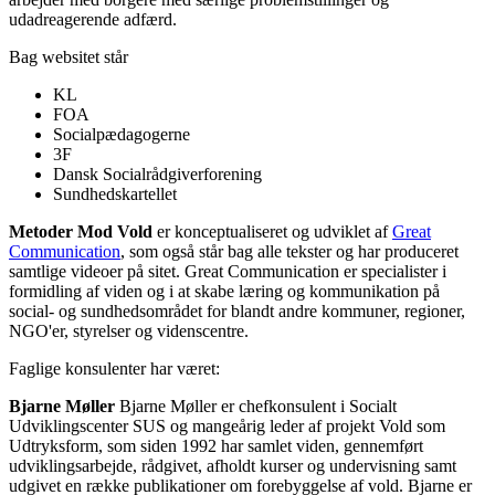
udadreagerende adfærd.
Bag websitet står
KL
FOA
Socialpædagogerne
3F
Dansk Socialrådgiverforening
Sundhedskartellet
Metoder Mod Vold
er konceptualiseret og udviklet af
Great
Communication
, som også står bag alle tekster og har produceret
samtlige videoer på sitet. Great Communication er specialister i
formidling af viden og i at skabe læring og kommunikation på
social- og sundhedsområdet for blandt andre kommuner, regioner,
NGO'er, styrelser og videnscentre.
Faglige konsulenter har været:
Bjarne Møller
Bjarne Møller er chefkonsulent i Socialt
Udviklingscenter SUS og mangeårig leder af projekt Vold som
Udtryksform, som siden 1992 har samlet viden, gennemført
udviklingsarbejde, rådgivet, afholdt kurser og undervisning samt
udgivet en række publikationer om forebyggelse af vold. Bjarne er