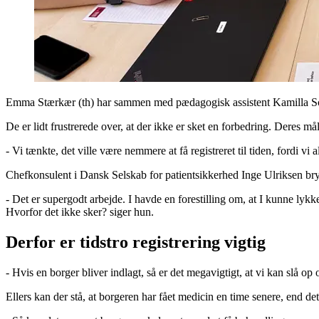
Emma Stærkær (th) har sammen med pædagogisk assistent Kamilla Schrø
De er lidt frustrerede over, at der ikke er sket en forbedring. Deres mål 
- Vi tænkte, det ville være nemmere at få registreret til tiden, fordi 
Chefkonsulent i Dansk Selskab for patientsikkerhed Inge Ulriksen bry
- Det er supergodt arbejde. I havde en forestilling om, at I kunne lyk
Hvorfor det ikke sker? siger hun.
Derfor er tidstro registrering vigtig
- Hvis en borger bliver indlagt, så er det megavigtigt, at vi kan slå o
Ellers kan der stå, at borgeren har fået medicin en time senere, end det 