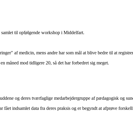
 samlet til opfølgende workshop i Middelfart.
ringer" af medicin, mens andre har som mål at blive bedre til at registr
 en måned mod tidligere 20, så det har forbedret sig meget.
lbuddene og deres tværfaglige medarbejdergruppe af pædagogisk og sundh
 fået indsamlet data fra deres praksis og er begyndt at afprøve forskellig