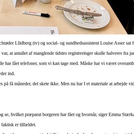
der LIidberg (tv) og social- og sundhedsassistent Louise Asser sat f
var, at antallet af manglende tidstro registreringer skulle halveres fra janu
vi alle har fået telefoner, som vi kan tage med. Måske har vi været overa
der ind.
kes på få måneder, det skete ikke. Men nu har I et materiale at arbejde v
p og se, hvilket præparat borgeren har fået og hvornår, siger Emma Stærk
faktisk er tilfældet.