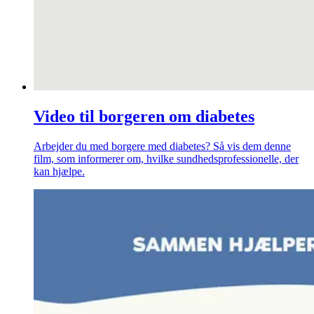
Video til borgeren om diabetes
Arbejder du med borgere med diabetes? Så vis dem denne
film, som informerer om, hvilke sundhedsprofessionelle, der
kan hjælpe.