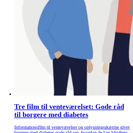
Tre film til venteværelset: Gode råd
til borgere med diabetes
Informationsfilm til venteværelser og oplysningsskærme giver
borgere med diabetes gode råd om, hvordan de kan håndtere