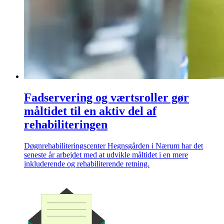
Fadservering og værtsroller gør
måltidet til en aktiv del af
rehabiliteringen
Døgnrehabiliteringscenter Hegnsgården i Nærum har det
seneste år arbejdet med at udvikle måltidet i en mere
inkluderende og rehabiliterende retning.