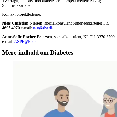
Tværfaglig indsats mod diabetes er et projekt mellem KL og
Sundhedskartellet.
Kontakt projektlederne:
Niels Christian Nielsen
, specialkonsulent Sundhedskartellet Tlf.
4695 4070 e-mail:
ncn@dsr.dk
Anne-Sofie Fischer Petersen
, specialkonsulent, KL Tlf. 3370 3700
e-mail:
ASPF@kl.dk
Mere indhold om Diabetes