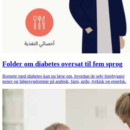
Folder om diabetes oversat til fem sprog
Borgere med diabetes kan nu læse om, hvordan de selv forebygger
gener og følgesygdomme på arabisk, farsi, urdu, tyrkisk og engelsk.