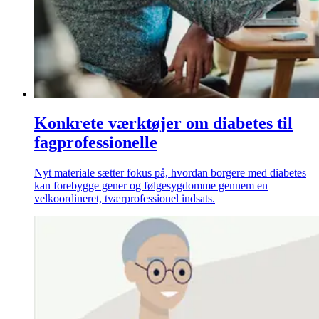
Konkrete værktøjer om diabetes til
fagprofessionelle
Nyt materiale sætter fokus på, hvordan borgere med diabetes
kan forebygge gener og følgesygdomme gennem en
velkoordineret, tværprofessionel indsats.