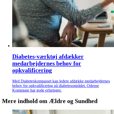
Diabetes-værktøj afdækker
medarbejdernes behov for
opkvalificering
Med Diabeteskompasset kan ledere afdække medarbejdernes
behov for opkvalificering på diabetesområdet. Odense
Kommune har gode erfaringer.
Mere indhold om Ældre og Sundhed