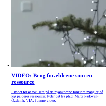
VIDEO: Brug forældrene som en
ressource
I stedet for at fokusere på de nyankomne forældre mangler, så
kig på deres ressourcer, lyder det fra ph.d. Marta Padovan-
Özdemir, VIA, i denne video.