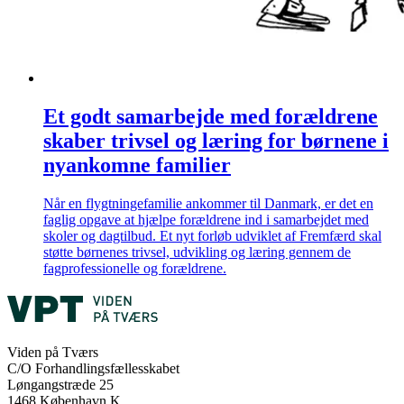
Et godt samarbejde med forældrene
skaber trivsel og læring for børnene i
nyankomne familier
Når en flygtningefamilie ankommer til Danmark, er det en
faglig opgave at hjælpe forældrene ind i samarbejdet med
skoler og dagtilbud. Et nyt forløb udviklet af Fremfærd skal
støtte børnenes trivsel, udvikling og læring gennem de
fagprofessionelle og forældrene.
Viden på Tværs
C/O Forhandlingsfællesskabet
Løngangstræde 25
1468 København K