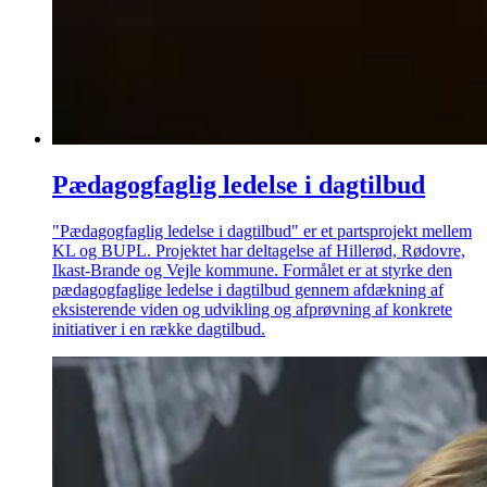
Pædagogfaglig ledelse i dagtilbud
"Pædagogfaglig ledelse i dagtilbud" er et partsprojekt mellem
KL og BUPL. Projektet har deltagelse af Hillerød, Rødovre,
Ikast-Brande og Vejle kommune. Formålet er at styrke den
pædagogfaglige ledelse i dagtilbud gennem afdækning af
eksisterende viden og udvikling og afprøvning af konkrete
initiativer i en række dagtilbud.