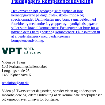
Pædagogers kompetenceudvikling
Det kræver en høj, pædagogisk faglighed at løse
kerneopgaverne på dagtilbuds-, skole-, fritids- og
specialområdet. Dagligdagen med børn, samarbejdet med
forældre og med andre faggrupper og myndighedsopgaver
stiller store krav til kompetencer. Pædagoger har brug for at
udvikle deres færdigheder og kompetencer. Få inspiration til
at arbejde strategisk med pædagogernes
kompetenceudvikling.
Viden på Tværs
C/O Forhandlingsfællesskabet
Løngangstræde 25
1468 København K
redaktion@vpt.dk
Viden på Tværs sætter dagsorden, spreder viden og understøtter
medarbejdere og ledere i udvikling af de kommunale arbejdspladser
og kerneopgaver til gavn for borgerne.