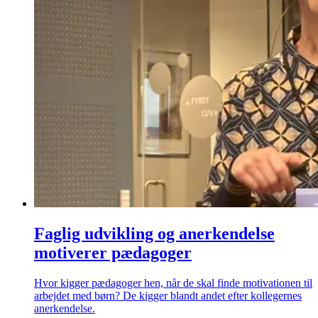
Faglig udvikling og anerkendelse
motiverer pædagoger
Hvor kigger pædagoger hen, når de skal finde motivationen til
arbejdet med børn? De kigger blandt andet efter kollegernes
anerkendelse.