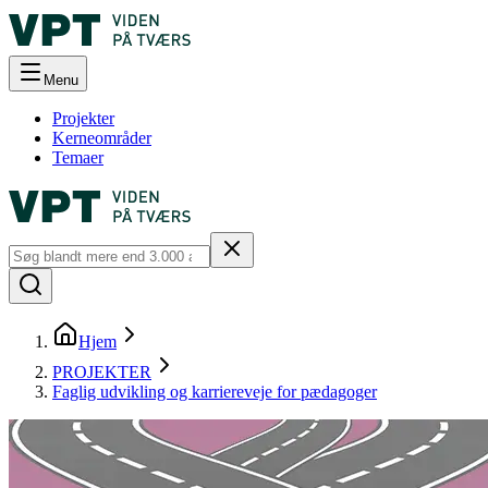
Menu
Projekter
Kerneområder
Temaer
Hjem
PROJEKTER
Faglig udvikling og karriereveje for pædagoger