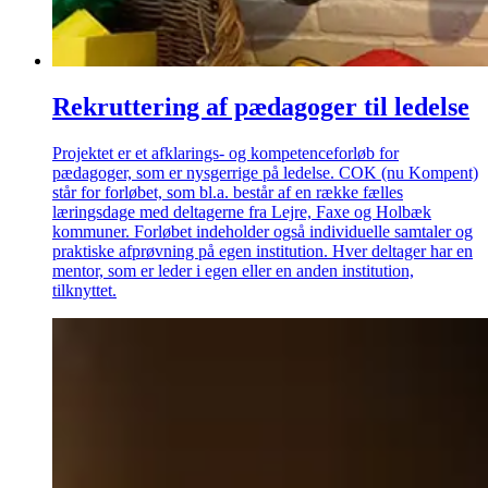
Rekruttering af pædagoger til ledelse
Projektet er et afklarings- og kompetenceforløb for
pædagoger, som er nysgerrige på ledelse. COK (nu Kompent)
står for forløbet, som bl.a. består af en række fælles
læringsdage med deltagerne fra Lejre, Faxe og Holbæk
kommuner. Forløbet indeholder også individuelle samtaler og
praktiske afprøvning på egen institution. Hver deltager har en
mentor, som er leder i egen eller en anden institution,
tilknyttet.