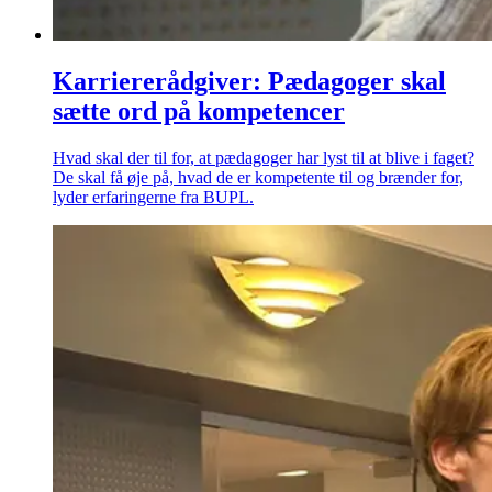
Karriererådgiver: Pædagoger skal
sætte ord på kompetencer
Hvad skal der til for, at pædagoger har lyst til at blive i faget?
De skal få øje på, hvad de er kompetente til og brænder for,
lyder erfaringerne fra BUPL.