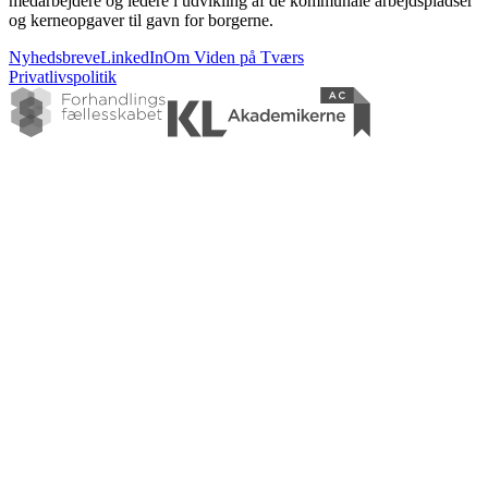
medarbejdere og ledere i udvikling af de kommunale arbejdspladser
og kerneopgaver til gavn for borgerne.
Nyhedsbreve
LinkedIn
Om Viden på Tværs
Privatlivspolitik