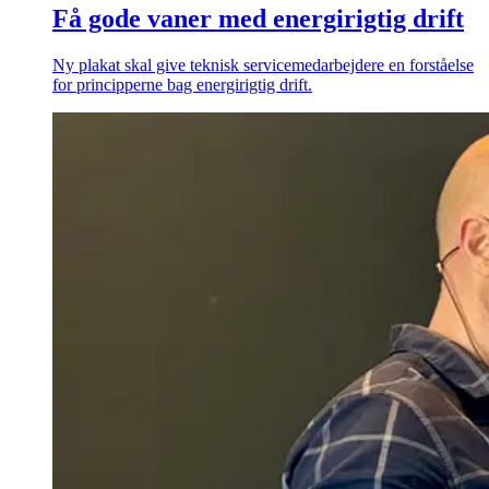
Få gode vaner med energirigtig drift
Ny plakat skal give teknisk servicemedarbejdere en forståelse
for principperne bag energirigtig drift.