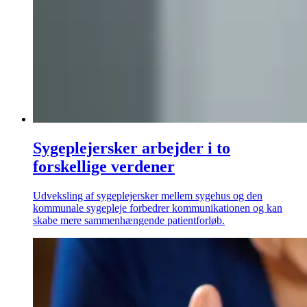
Sygeplejersker arbejder i to
forskellige verdener
Udveksling af sygeplejersker mellem sygehus og den
kommunale sygepleje forbedrer kommunikationen og kan
skabe mere sammenhængende patientforløb.