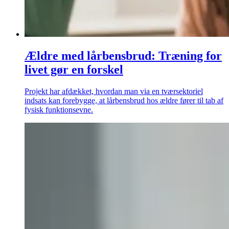
Ældre med lårbensbrud: Træning for
livet gør en forskel
Projekt har afdækket, hvordan man via en tværsektoriel
indsats kan forebygge, at lårbensbrud hos ældre fører til tab af
fysisk funktionsevne.