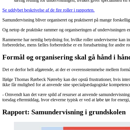
særlig retning for undervisningen, hvilket giver specialisten en 
Se uddybet beskrivelse af de fire roller i rapporten.
Samundervisning bliver organiseret og praktiseret på mange forskell
Og netop de praktiske rammer og organiseringen af undervisningen er
Rammerne har nemlig betydning for, hvilke roller underviserne kan ind
forberedelse, mens fælles forberedelse er en forudsætning for andre rol
Formål og organisering skal gå hånd i hån
Det er derfor helt afgørende, at der er overensstemmelse mellem for
Ifølge Thomas Rørbeck Nørreby kan der opstå frustrationer, hvis inte
ikke får mulighed for at anvende sine specialpædagogiske kompetencer, 
- Omvendt kan det være spild af resurser at anvende samundervisning m
torsdag eftermiddag, hvor eleverne typisk er ved at løbe tør for energi,
Rapport: Samundervisning i grundskolen