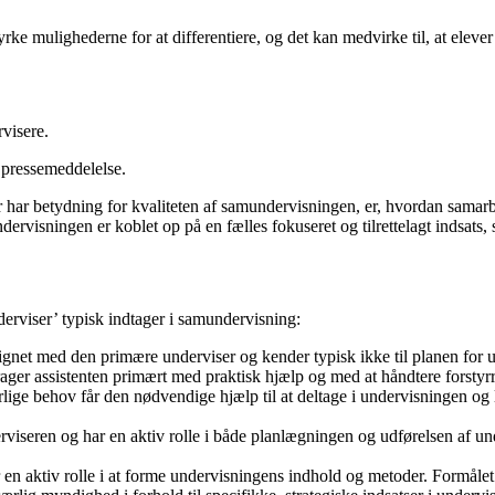
tyrke mulighederne for at differentiere, og det kan medvirke til, at ele
visere.
pressemeddelelse.
, der har betydning for kvaliteten af samundervisningen, er, hvordan sama
rvisningen er koblet op på en fælles fokuseret og tilrettelagt indsats, 
nderviser’ typisk indtager i samundervisning:
ignet med den primære underviser og kender typisk ikke til planen for 
rager assistenten primært med praktisk hjælp og med at håndtere forstyrr
rlige behov får den nødvendige hjælp til at deltage i undervisningen og
viseren og har en aktiv rolle i både planlægningen og udførelsen af und
 en aktiv rolle i at forme undervisningens indhold og metoder. Formålet 