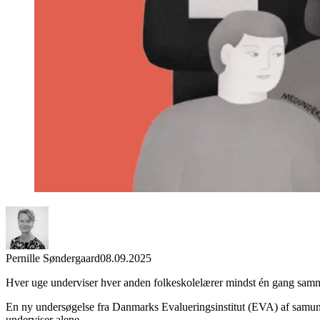
Pernille Søndergaard
08.09.2025
Hver uge underviser hver anden folkeskolelærer mindst én gang sam
En ny undersøgelse fra Danmarks Evalueringsinstitut (EVA) af samunder
underviser alene.