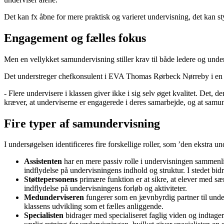
Det kan fx åbne for mere praktisk og varieret undervisning, det kan s
Engagement og fælles fokus
Men en vellykket samundervisning stiller krav til både ledere og under
Det understreger chefkonsulent i EVA Thomas Rørbeck Nørreby i en 
- Flere undervisere i klassen giver ikke i sig selv øget kvalitet. Det
kræver, at underviserne er engagerede i deres samarbejde, og at samunde
Fire typer af samundervisning
I undersøgelsen identificeres fire forskellige roller, som ’den ekstra u
Assistenten
har en mere passiv rolle i undervisningen sammenl
indflydelse på undervisningens indhold og struktur. I stedet bid
Støttepersonens
primære funktion er at sikre, at elever med sæ
indflydelse på undervisningens forløb og aktiviteter.
Medunderviseren
fungerer som en jævnbyrdig partner til under
klassens udvikling som et fælles anliggende.
Specialisten
bidrager med specialiseret faglig viden og indtager