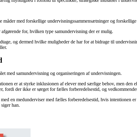
særlig myndighed i forhold til specifikke, strategiske indsatser i undervi
ige måder med forskellige undervisningssammensætninger og forskellige
 afgørende for, hvilken type samundervisning der er mulig.
tage, og dermed hvilke muligheder de har for at bidrage til undervisni
ler.
d
målet med samundervisning og organiseringen af undervisningen.
ntionen er at styrke inklusionen af elever med særlige behov, men den 
fordi der ikke er sørget for fælles forberedelsestid, og vedkommendes r
ed en medunderviser med fælles forberedelsestid, hvis intentionen er at
 siger han.