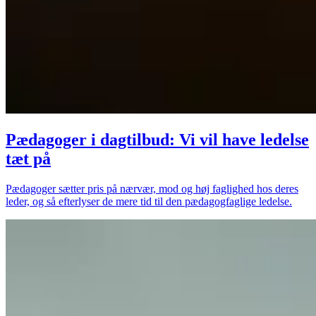
Pædagoger i dagtilbud: Vi vil have ledelse
tæt på
Pædagoger sætter pris på nærvær, mod og høj faglighed hos deres
leder, og så efterlyser de mere tid til den pædagogfaglige ledelse.