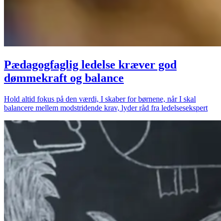
Pædagogfaglig ledelse kræver god
dømmekraft og balance
Hold altid fokus på den værdi, I skaber for børnene, når I skal
balancere mellem modstridende krav, lyder råd fra ledelsesekspert