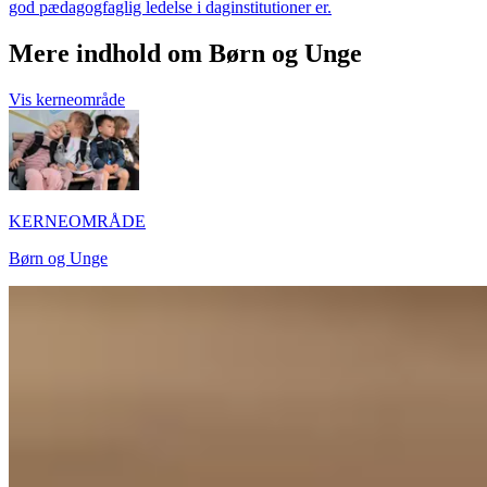
god pædagogfaglig ledelse i daginstitutioner er.
Mere indhold om Børn og Unge
Vis kerneområde
KERNEOMRÅDE
Børn og Unge