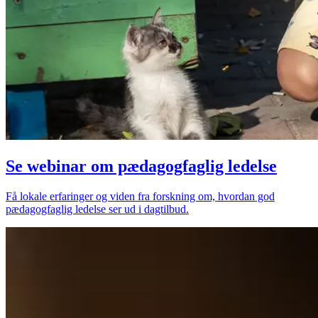
Se webinar om pædagogfaglig ledelse
Få lokale erfaringer og viden fra forskning om, hvordan god
pædagogfaglig ledelse ser ud i dagtilbud.