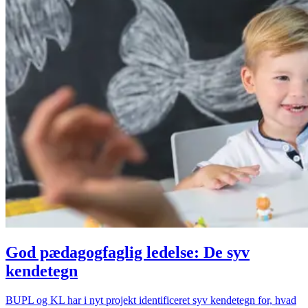
God pædagogfaglig ledelse: De syv
kendetegn
BUPL og KL har i nyt projekt identificeret syv kendetegn for, hvad