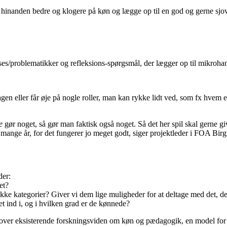
g hinanden bedre og klogere på køn og lægge op til en god og gerne sjov
cases/problematikker og refleksions-spørgsmål, der lægger op til mikroha
agen eller får øje på nogle roller, man kan rykke lidt ved, som fx hvem er 
e
gør noget, så gør man faktisk også noget. Så det her spil skal gerne 
mange år, for det fungerer jo meget godt, siger projektleder i FOA Bir
der:
et?
ikke kategorier? Giver vi dem lige muligheder for at deltage med det, de i
et ind i, og i hvilken grad er de kønnede?
t over eksisterende forskningsviden om køn og pædagogik, en model for 