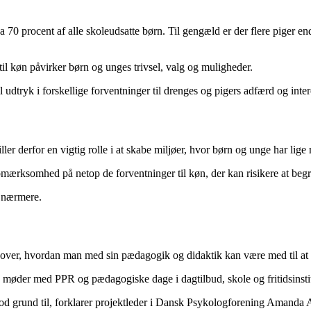
a 70 procent af alle skoleudsatte børn. Til gengæld er der flere piger e
il køn påvirker børn og unges trivsel, valg og muligheder.
udtryk i forskellige forventninger til drenges og pigers adfærd og inter
ller derfor en vigtig rolle i at skabe miljøer, hvor børn og unge har lig
ærksomhed på netop de forventninger til køn, der kan risikere at beg
e nærmere.
ion over, hvordan man med sin pædagogik og didaktik kan være med til at 
, møder med PPR og pædagogiske dage i dagtilbud, skole og fritidsinstit
n god grund til, forklarer projektleder i Dansk Psykologforening Amanda