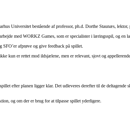
hus Universitet bestående af professor, ph.d. Dorthe Staunæs, lektor, p
 samarbejde med WORKZ Games, som er specialister i læringsspil, og en la
g SFO’er afprøve og give feedback på spillet.
kke kun er rettet mod ildsjælene, men er relevant, sjovt og appellerend
illet efter planen ligger klar. Det udleveres derefter til de deltagende s
tion, og om der er brug for at tilpasse spillet yderligere.