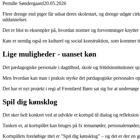
Pernille Søndergaard
20.05.2026
Flere drenge end piger får udsat deres skolestart, og drenge udgør cirk
uddannelser.
Det er blot to eksempler på, hvordan normer og forventninger knyttet t
Køn er nemlig også en kulturel og social konstruktion, som kommer til 
Lige muligheder - uanset køn
Det pædagogiske personale i dagtilbud, skole og fritidsinstitutioner spi
Men hvordan kan man i praksis styrke det pædagogiske personales opm
Det har et nyt projekt i regi af Fremfærd Børn sat sig for at undersøg
Spil dig kønsklog
Det sker helt konkret ved at udvikle et kortspil til dialog og refleks
Tanken er, at kortspillet kan bruges på fx temamøder, personalemøder
Kortspillets foreløbige titel er ”Spil dig kønsklog” – og det er der e