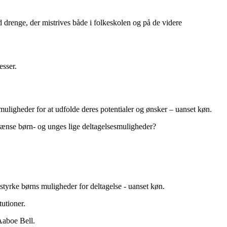
nd drenge, der mistrives både i folkeskolen og på de videre
esser.
e muligheder for at udfolde deres potentialer og ønsker – uanset køn.
rænse børn- og unges lige deltagelsesmuligheder?
styrke børns muligheder for deltagelse - uanset køn.
utioner.
 Aaboe Bell.