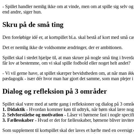
- Spillet handler nemlig ikke om at vinde, men om at spille sig selv o
end andre, siger hun.
Skru på de små ting
Den foreløbige idé er, at kortspillet bl.a. skal bestå af kort med små 
Det er nemlig ikke de voldsomme ændringer, der er ambitionen.
Spillet skal i stedet hjælpe til, at man skruer på nogle små ting i hverd
får lov at bestemme, om vi skal spille fodbold eller noget helt andet?
- Vi vil gerne have, at spillet skærper bevidstheden om, at når man
ikk
pædagogik - især dér hvor man har gjort det samme, som man plejer i 
Dialog og refleksion på 3 områder
Spillet skal være med at sætte gang i refleksioner og dialog på 3 områ
1. Didaktik -
Hvordan kommer køn til udtryk, når børn skal lære nog
2. Selvforståelse og motivation -
Låser vi børnene fast i nogle specif
3. Fællesskaber -
Hvad er det for fællesskaber, børnene bliver inviter
Som supplement til kortspillet skal der laves et hæfte med en oversig