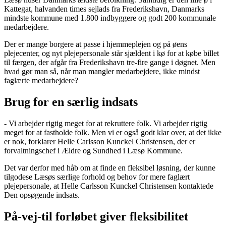
Kattegat, halvanden times sejlads fra Frederikshavn, Danmarks
mindste kommune med 1.800 indbyggere og godt 200 kommunale
medarbejdere.
Der er mange borgere at passe i hjemmeplejen og på øens
plejecenter, og nyt plejepersonale står sjældent i kø for at købe billet
til færgen, der afgår fra Frederikshavn tre-fire gange i døgnet. Men
hvad gør man så, når man mangler medarbejdere, ikke mindst
faglærte medarbejdere?
Brug for en særlig indsats
- Vi arbejder rigtig meget for at rekruttere folk. Vi arbejder rigtig
meget for at fastholde folk. Men vi er også godt klar over, at det ikke
er nok, forklarer Helle Carlsson Kunckel Christensen, der er
forvaltningschef i Ældre og Sundhed i Læsø Kommune.
Det var derfor med håb om at finde en fleksibel løsning, der kunne
tilgodese Læsøs særlige forhold og behov for mere faglært
plejepersonale, at Helle Carlsson Kunckel Christensen kontaktede
Den opsøgende indsats.
På-vej-til forløbet giver fleksibilitet