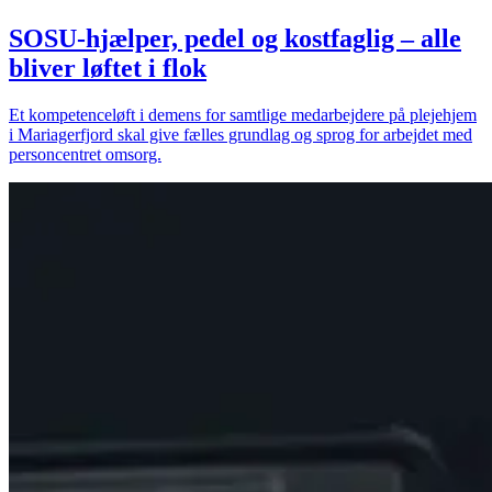
SOSU-hjælper, pedel og kostfaglig – alle
bliver løftet i flok
Et kompetenceløft i demens for samtlige medarbejdere på plejehjem
i Mariagerfjord skal give fælles grundlag og sprog for arbejdet med
personcentret omsorg.