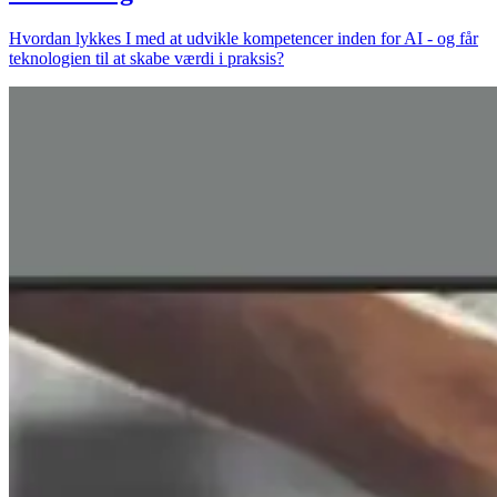
Hvordan lykkes I med at udvikle kompetencer inden for AI - og får
teknologien til at skabe værdi i praksis?