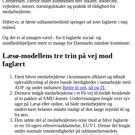
Christensen. Derfor stiller kommunen selv lokaler, lektiecafé,
vejledere, tutorer, træningslokaler og praktik til rådighed for
medarbejderne.
Håbet er, at første uddannelseshold springer ud som faglærte i maj
måned.
Og det er al umagen værd - for ti faglærte social- og
sundhedshjælpere mere er mange for Danmarks mindste kommune.
Læsø-modellens tre trin på vej mod
faglært
Først bliver medarbejderne i kommunen afklaret og tilbudt
opkvalificering af deres basale færdigheder i samarbejde med
AOF og under indsatsen
Bedre til ord, tal og IT.
Dernæst indgår medarbejderne i et På vej til-forløb bestående
af to pakker af AMU-kurser. Undervisningen forgår over syv
uger på Læsø eller online, så både medarbejdere og
undervisere belastes mindst muligt af den lange rejsetid til og
fra øen.
Den sidste del af medarbejdernes rejse mod at blive faglærte
er en 10-ugers erhvervsuddannelse, EUV1. Denne del forgår
under normale omstændigheder på uddannelsesstedets