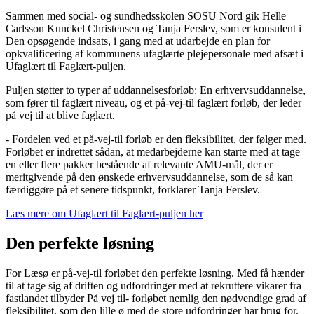
Sammen med social- og sundhedsskolen SOSU Nord gik Helle
Carlsson Kunckel Christensen og Tanja Ferslev, som er konsulent i
Den opsøgende indsats, i gang med at udarbejde en plan for
opkvalificering af kommunens ufaglærte plejepersonale med afsæt i
Ufaglært til Faglært-puljen.
Puljen støtter to typer af uddannelsesforløb: En erhvervsuddannelse,
som fører til faglært niveau, og et på-vej-til faglært forløb, der leder
på vej til at blive faglært.
- Fordelen ved et på-vej-til forløb er den fleksibilitet, der følger med.
Forløbet er indrettet sådan, at medarbejderne kan starte med at tage
en eller flere pakker bestående af relevante AMU-mål, der er
meritgivende på den ønskede erhvervsuddannelse, som de så kan
færdiggøre på et senere tidspunkt, forklarer Tanja Ferslev.
Læs mere om Ufaglært til Faglært-puljen her
Den perfekte løsning
For Læsø er på-vej-til forløbet den perfekte løsning. Med få hænder
til at tage sig af driften og udfordringer med at rekruttere vikarer fra
fastlandet tilbyder På vej til- forløbet nemlig den nødvendige grad af
fleksibilitet, som den lille ø med de store udfordringer har brug for.