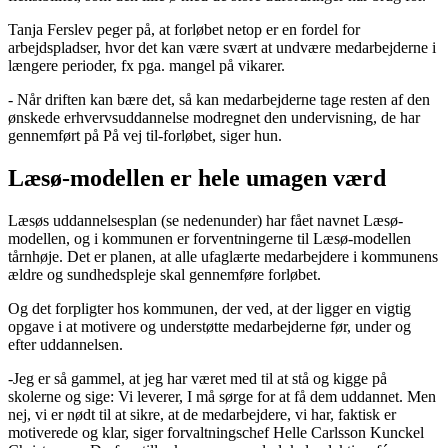
Tanja Ferslev peger på, at forløbet netop er en fordel for
arbejdspladser, hvor det kan være svært at undvære medarbejderne i
længere perioder, fx pga. mangel på vikarer.
- Når driften kan bære det, så kan medarbejderne tage resten af den
ønskede erhvervsuddannelse modregnet den undervisning, de har
gennemført på På vej til-forløbet, siger hun.
Læsø-modellen er hele umagen værd
Læsøs uddannelsesplan (se nedenunder) har fået navnet Læsø-
modellen, og i kommunen er forventningerne til Læsø-modellen
tårnhøje. Det er planen, at alle ufaglærte medarbejdere i kommunens
ældre og sundhedspleje skal gennemføre forløbet.
Og det forpligter hos kommunen, der ved, at der ligger en vigtig
opgave i at motivere og understøtte medarbejderne før, under og
efter uddannelsen.
-Jeg er så gammel, at jeg har været med til at stå og kigge på
skolerne og sige: Vi leverer, I må sørge for at få dem uddannet. Men
nej, vi er nødt til at sikre, at de medarbejdere, vi har, faktisk er
motiverede og klar, siger forvaltningschef Helle Carlsson Kunckel