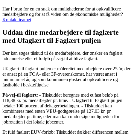
Har I brug for en en snak om mulighederne for at opkvalificere
medarbejdere og for at få viden om de økonomiske muligheder?
Kontakt teamet
Uddan dine medarbejdere til faglærte
med Ufaglært til Faglært puljen
Der kan søges tilskud til de medarbejdere, der ønsker en faglært
uddannelse eller et forløb på-vej-til at blive faglært.
Ufaglært til faglært puljen er målerettet medarbejdere over 25 år, der
er ansat på en FOA- eller 3F-overenskomst, har været ansat i
minimum et år, og som kommunen ønsker at opkvalificere og
fastholde i beskæftigelse.
På-vej-til faglært:
- Tilskuddet beregnes med et fast beløb på
118,38 kr. pr. medarbejder pr. time. - Ufaglært til Faglært-puljen
betaler 100 procent af deltagerbetalingen. - Tilskuddet kan
kombineres med enten VEU-godtgørelse på 127,03 kr. pr.
medarbejder pr. time, eller man kan undersøge muligheden for
jobrotation i det lokale jobcenter.
Et fuld faglært EUV-forløb: Tilskuddet dækker differencen mellem