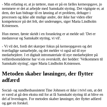
- Min erfaring er, at jo tættere, man er på en fælles kerneopgave, jo
nemmere er det at arbejde med Samskabt styring. Det vigtigste er, at
dem, der kan bidrage til en løsning af et problem, deltager i
processen og ikke alle mulige andre, der ikke har viden eller
kompetencer på det felt, der undersøges, siger Maria Lindholm
Kristensen.
Hun mener, første skridt i en forankring er at melde ud: 'Det er
medansvar og Samskabt styring, vi vil'.
- Vi vil det, fordi det skærper fokus på kerneopgaven og det
tværfaglige samarbejde, og det melder vi også ud til nye
medarbejdere. I et digitalt intromateriale til nye medarbejdere på
velfærdsområderne har vi en overskrift, der hedder: 'Velkommen til
Samskabt styring', siger Maria Lindholm Kristensen.
Metoden skaber løsninger, der flytter
adfærd
Social- og sundhedsassistent Tine Johnsen er ikke i tvivl om, at det
er værd at gå den ekstra mil for at få Samskabt styring til at blive en
del af hverdagen. For metoden skaber løsninger, der flytter adfærd
og gør en forskel.