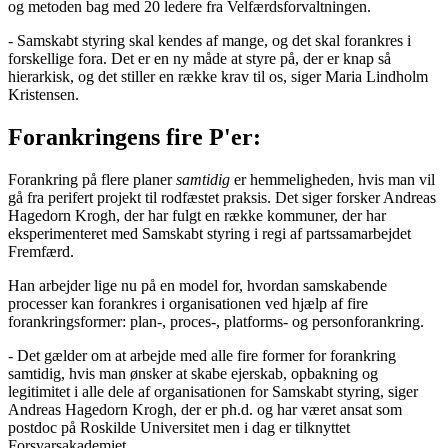
og metoden bag med 20 ledere fra Velfærdsforvaltningen.
- Samskabt styring skal kendes af mange, og det skal forankres i
forskellige fora. Det er en ny måde at styre på, der er knap så
hierarkisk, og det stiller en række krav til os, siger Maria Lindholm
Kristensen.
Forankringens fire P'er:
Forankring på flere planer
samtidig
er hemmeligheden, hvis man vil
gå fra perifert projekt til rodfæstet praksis. Det siger forsker Andreas
Hagedorn Krogh, der har fulgt en række kommuner, der har
eksperimenteret med Samskabt styring i regi af partssamarbejdet
Fremfærd.
Han arbejder lige nu på en model for, hvordan samskabende
processer kan forankres i organisationen ved hjælp af fire
forankringsformer: plan-, proces-, platforms- og personforankring.
- Det gælder om at arbejde med alle fire former for forankring
samtidig, hvis man ønsker at skabe ejerskab, opbakning og
legitimitet i alle dele af organisationen for Samskabt styring, siger
Andreas Hagedorn Krogh, der er ph.d. og har været ansat som
postdoc på Roskilde Universitet men i dag er tilknyttet
Forsvarsakademiet.