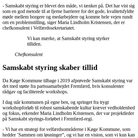
- Samskabt styring er blevet den måde, vi tænker på. Det har vist sig
som en god metode til at fjerne barrierer for det gode, kvalitetsfyldte
møde mellem borgere og medarbejdere og komme hele vejen rundt
om en problemstilling, siger Maria Lindholm Kristensen, der er
chefkonsulent i Velfærdssekretariatet.
Vi kan mærke, at Samskabt styring styrker
tilliden.
Chefkonsulent
Samskabt styring skaber tillid
Da Køge Kommune tilbage i 2019 afprøvede Samskabt styring var
det med støtte fra partssamarbejdet Fremfærd, hvis konsulenter
rådgav og faciliterede workshops.
I dag står kommunen på egne ben, og springet fra trygt
workshopforløb til robust samskabende kultur kræver vedholdenhed
og fokus, erkender Maria Lindholm Kristensen, der var projektleder
på Samskabt styrings-forløbet i Fremfærd-regi.
- Vi har en strategi for velfærdsområderne i Køge Kommune, som
hedder ’Sammen om løsninger”, og vi har en vision, som vi kun kan