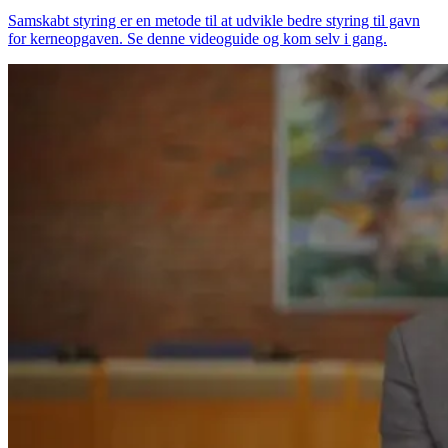
Samskabt styring er en metode til at udvikle bedre styring til gavn
for kerneopgaven. Se denne videoguide og kom selv i gang.