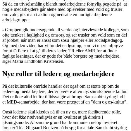
Så da en trivselsmåling blandt medarbejderne fornylig pegede på, at
nogle medarbejdere går alene med oplevelser med vold og trusler
om vold, gik man i aktion og nedsatte en hurtigt arbejdende
arbejdsgruppe.
- Gruppen gik undersøgende til værks og interviewede kolleger, som
ofte tænker i faglighed og omsorg og ser trusler om vold som en del
af jobbet, når man er ansat som sosu-hjælper eller socialpædagog.
Og med den viden har vi fundet en løsning, som vi nu vil afprøve
for at få flere til at gå til deres leder, TR eller AMR for at finde
faglige løsninger, der er gode for både borgere og medarbejdere,
siger Maria Lindholm Kristensen.
Nye roller til ledere og medarbejdere
På det kulturelle område handler det også om at støtte op om de
ledere og medarbejdere, der er bærere af en ny, samskabende kultur.
Det er ikke altid let for tillidsvalgte at bringe Samskabt styring ind i
et MED-samarbejde, der kan være præget af en "dem og os-kultur".
Også lederne skal klædes på til en ny og mere faciliterende rolle,
hvor det
ikke
nødvendigvis er en kvalitet at gå direkte i
løsningsmode. Af samme grund har kommunen netop inviteret
forsker Tina Øllgaard Bentzen på besøg for at tale Samskabt styring