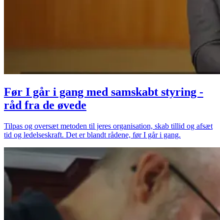
Før I går i gang med samskabt styring -
råd fra de øvede
Tilpas og oversæt metoden til jeres organisation, skab tillid og afsæt
tid og ledelseskraft. Det er blandt rådene, før I går i gang.