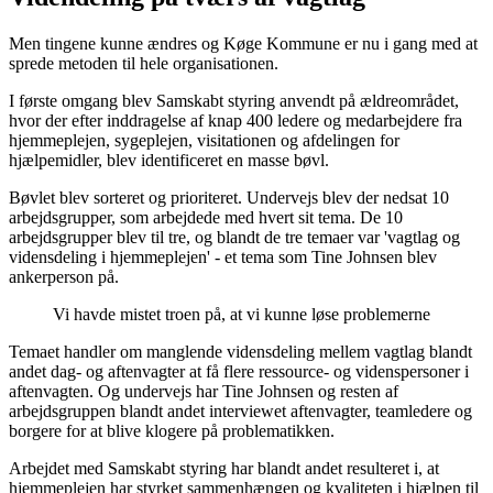
Men tingene kunne ændres og Køge Kommune er nu i gang med at
sprede metoden til hele organisationen.
I første omgang blev Samskabt styring anvendt på ældreområdet,
hvor der efter inddragelse af knap 400 ledere og medarbejdere fra
hjemmeplejen, sygeplejen, visitationen og afdelingen for
hjælpemidler, blev identificeret en masse bøvl.
Bøvlet blev sorteret og prioriteret. Undervejs blev der nedsat 10
arbejdsgrupper, som arbejdede med hvert sit tema. De 10
arbejdsgrupper blev til tre, og blandt de tre temaer var 'vagtlag og
vidensdeling i hjemmeplejen' - et tema som Tine Johnsen blev
ankerperson på.
Vi havde mistet troen på, at vi kunne løse problemerne
Temaet handler om manglende vidensdeling mellem vagtlag blandt
andet dag- og aftenvagter at få flere ressource- og videnspersoner i
aftenvagten. Og undervejs har Tine Johnsen og resten af
arbejdsgruppen blandt andet interviewet aftenvagter, teamledere og
borgere for at blive klogere på problematikken.
Arbejdet med Samskabt styring har blandt andet resulteret i, at
hjemmeplejen har styrket sammenhængen og kvaliteten i hjælpen til