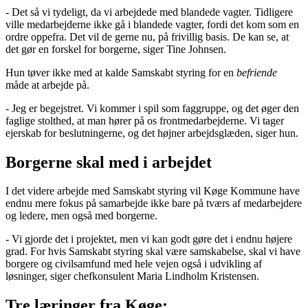
- Det så vi tydeligt, da vi arbejdede med blandede vagter. Tidligere
ville medarbejderne ikke gå i blandede vagter, fordi det kom som en
ordre oppefra. Det vil de gerne nu, på frivillig basis. De kan se, at
det gør en forskel for borgerne, siger Tine Johnsen.
Hun tøver ikke med at kalde Samskabt styring for en
befriende
måde at arbejde på.
- Jeg er begejstret. Vi kommer i spil som faggruppe, og det øger den
faglige stolthed, at man hører på os frontmedarbejderne. Vi tager
ejerskab for beslutningerne, og det højner arbejdsglæden, siger hun.
Borgerne skal med i arbejdet
I det videre arbejde med Samskabt styring vil Køge Kommune have
endnu mere fokus på samarbejde ikke bare på tværs af medarbejdere
og ledere, men også med borgerne.
- Vi gjorde det i projektet, men vi kan godt gøre det i endnu højere
grad. For hvis Samskabt styring skal være samskabelse, skal vi have
borgere og civilsamfund med hele vejen også i udvikling af
løsninger, siger chefkonsulent Maria Lindholm Kristensen.
Tre læringer fra Køge: