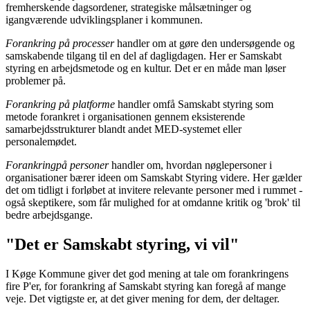
fremherskende dagsordener, strategiske målsætninger og
igangværende udviklingsplaner i kommunen.
Forankring på processer
handler om at gøre den undersøgende og
samskabende tilgang til en del af dagligdagen. Her er Samskabt
styring en arbejdsmetode og en kultur. Det er en måde man løser
problemer på.
Forankring på platforme
handler om
få Samskabt styring som
metode forankret i organisationen gennem eksisterende
samarbejdsstrukturer blandt andet MED-systemet eller
personalemødet.
F
orankring
på personer
handler om, hvordan nøglepersoner i
organisationer bærer ideen om Samskabt Styring videre. Her gælder
det om tidligt i forløbet at invitere relevante personer med i rummet -
også skeptikere, som får mulighed for at omdanne kritik og 'brok' til
bedre arbejdsgange.
"Det er Samskabt styring, vi vil"
I Køge Kommune giver det god mening at tale om forankringens
fire P'er, for forankring af Samskabt styring kan foregå af mange
veje. Det vigtigste er, at det giver mening for dem, der deltager.