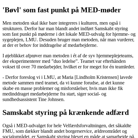
'Bøvl' som fast punkt på MED-møder
Men metoden skal ikke bare integreres i kulturen, men også i
strukturen. Derfor har man blandt andet indført Samskabt styring
som fast punkt på møderne i det lokale MED-udvalg for hjemme- og
sygeplejen, LMU. Desuden bruger man metoden, når man vurderer,
at der er behov for inddragelse af medarbejderne.
I øjeblikket afprøver man metoden i ét af de syv hjemmeplejeteams,
der eksperimenterer med ”duo ledelse”. Teamet var efterhånden
vokset til over 70 medarbejder, hvilket er for meget for én teamleder.
- Derfor foreslog vi i LMU, at Maria [Lindholm Kristensen] lavede
metode sammen med teamet, da vi kunne forudse, at det kunne
skabe en masse problemer og misforståelser, hvis man ikke fik
medinddraget medarbejderne fra start, siger social- og
sundhedsassistent Tine Johnsen.
Samskabt styring på krænkende adfærd
Også i MED-udvalget for hele Velfærdsforvaltningen, det såkaldte
FMU, som dækker blandt andet borgerservice, ældreområdet og
socialområdet, er Samskabt styring blevet en måde at samarbejde på.