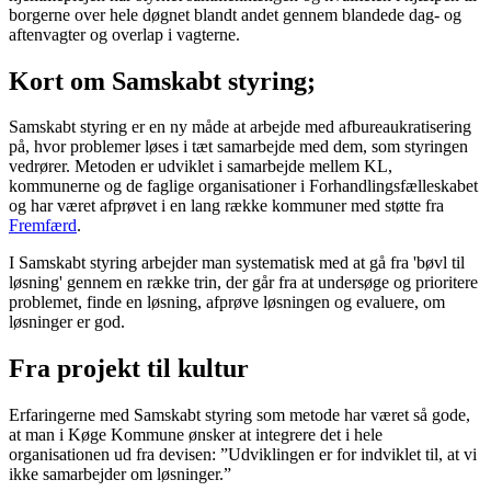
borgerne over hele døgnet blandt andet gennem blandede dag- og
aftenvagter og overlap i vagterne.
Kort om Samskabt styring;
Samskabt styring er en ny måde at arbejde med afbureaukratisering
på, hvor problemer løses i tæt samarbejde med dem, som styringen
vedrører. Metoden er udviklet i samarbejde mellem KL,
kommunerne og de faglige organisationer i Forhandlingsfælleskabet
og har været afprøvet i en lang række kommuner med støtte fra
Fremfærd
.
I Samskabt styring arbejder man systematisk med at gå fra 'bøvl til
løsning' gennem en række trin, der går fra at undersøge og prioritere
problemet, finde en løsning, afprøve løsningen og evaluere, om
løsninger er god.
Fra projekt til kultur
Erfaringerne med Samskabt styring som metode har været så gode,
at man i Køge Kommune ønsker at integrere det i hele
organisationen ud fra devisen: ”Udviklingen er for indviklet til, at vi
ikke samarbejder om løsninger.”