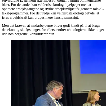
selvhjulpne fx gennem skærmbesøg, digital træning og intelligente
bleer. For det andet kan velfærdsteknologi hjælpe jer med at
optimere arbejdsgangene og styrke arbejdsmiljøet fx gennem tale-til-
tekst-programmer. For det tredje kan velfærdsteknologi betyde, at
jeres arbejdskraft kan bruges mere hensigtsmæssigt.
Men det kræver, at medarbejderne bliver godt klædt på til at bruge
de teknologiske løsninger, for ellers ændrer teknologierne ikke noget
ude hos borgerne, konkluderer hun.