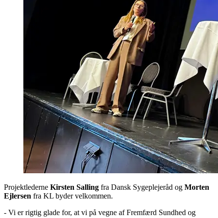
Projektlederne
Kirsten Salling
fra Dansk Sygeplejeråd og
Morten
Ejlersen
fra KL byder velkommen.
- Vi er rigtig glade for, at vi på vegne af Fremfærd Sundhed og