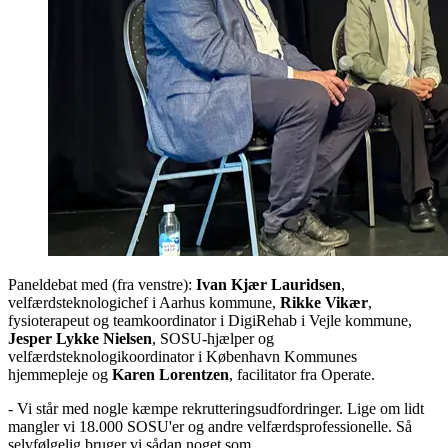
Paneldebat med (fra venstre):
Ivan Kjær Lauridsen
,
velfærdsteknologichef i Aarhus kommune,
Rikke Vikær
,
fysioterapeut og teamkoordinator i DigiRehab i Vejle kommune,
Jesper Lykke Nielsen
, SOSU-hjælper og
velfærdsteknologikoordinator i København Kommunes
hjemmepleje og
Karen Lorentzen
, facilitator fra Operate.
- Vi står med nogle kæmpe rekrutteringsudfordringer. Lige om lidt
mangler vi 18.000 SOSU'er og andre velfærdsprofessionelle. Så
selvfølgelig bruger vi sådan noget som