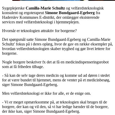
Sygeplejerske
Camilla-Marie Schultz
og velfærdsteknologisk
konsulent og ergoterapeut
Simone Bundgaard-Egeberg
fra
Haderslev Kommunes E-distrikt, der omlægger eksisterende
services med velfærdsteknologi i hjemmeplejen.
Hvornår er teknologien attraktiv for borgerne?
Det spørgsmål satte Simone Bundgaard-Egeberg og Camilla-Marie
Schultz' fokus på i deres oplæg, hvor de gav en række eksempler på,
hvordan velfærdsteknologien skaber tryghed og gør livet lettere for
borgerne.
Nogle borgere beskriver fx det at få en medicindispenseringsrobot
som at få friheden tilbage.
- Så kan de selv tage deres medicin og komme ud ad døren i stedet
for at være bundet til hjemmet, mens de venter på et medicinbesøg,
siger Simone Bundgaard-Egeberg.
Men velfærdsteknologi er ikke for alle, er de enige om.
- Vi er meget opmærksomme på, at teknologien skal bruges til de
borgere, der kan og vil den, så vi har ledige hænder til de borgere,
der ikke kan, siger Simone Bundgaard-Egeberg.