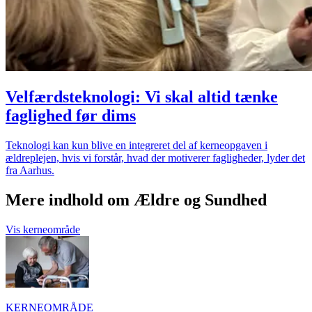
Velfærdsteknologi: Vi skal altid tænke
faglighed før dims
Teknologi kan kun blive en integreret del af kerneopgaven i
ældreplejen, hvis vi forstår, hvad der motiverer fagligheder, lyder det
fra Aarhus.
Mere indhold om Ældre og Sundhed
Vis kerneområde
KERNEOMRÅDE