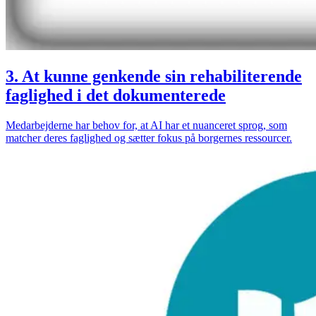
3. At kunne genkende sin rehabiliterende
faglighed i det dokumenterede
Medarbejderne har behov for, at AI har et nuanceret sprog, som
matcher deres faglighed og sætter fokus på borgernes ressourcer.