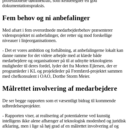
professionelle dømmekraft, som kendetegner en god
dokumentationspraksis.
Fem behov og ni anbefalinger
Med afsæt i fem overordnede medarbejderbehov præsenterer
vidensprojektet ni anbefalinger, der retter sig mod forskellige
niveauer i linjeorganisationen.
- Det er vores ambition og forhåbning, at anbefalingerne lokalt kan
danne ramme for det videre arbejde med at klæde både
medarbejdere og organisationer på til at udnytte teknologiens
muligheder til deres fordel, lyder det fra Morten Ejlersen, der er
programleder i KL og projektleder på Fremfærd-projektet sammen
med chefkonsulent i OAO, Dorthe Storm Meier.
Målrettet involvering af medarbejdere
De ser begge rapporten som et væsentligt bidrag til kommende
udbredelsesprojekter.
- Rapporten viser, at realisering af potentialerne ved kunstig
intelligens ikke alene afhænger af teknologisk modenhed og juridisk
afklaring, men i lige så høj grad af en målrettet involvering af og